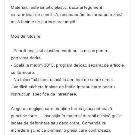
Materialul este sintetic elastic; dacă ai tegument
extraordinar de sensibilă, recomandăm testarea pe o zonă
mică înainte de purtare prelungită.
Mod de folosire:
- Poartă neglijeul ajustând cordonul la mijloc pentru
potrivirea dorită.
- Spală la maxim 30°C, program delicat, separat de articole
cu fermoare.
- Nu folosi înălbitori; usucă la aer, ferit de soare direct.
- Verifică eticheta înainte de întâia întrebuințare pentru
instrucțiuni specifice de întreținere.
Alege un neglijeu care menține forma și accentuează
punctele forte — investiția în material durabil elimină grijile
legate de deformare sau decolorare. Comandă cu
încredere știind că primești o piesă care controlează