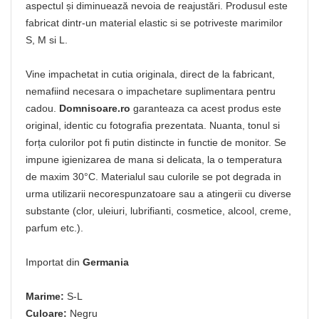
aspectul și diminuează nevoia de reajustări. Produsul este
fabricat dintr-un material elastic si se potriveste marimilor
S, M si L.
Vine impachetat in cutia originala, direct de la fabricant,
nemafiind necesara o impachetare suplimentara pentru
cadou.
Domnisoare.ro
garanteaza ca acest produs este
original, identic cu fotografia prezentata. Nuanta, tonul si
forța culorilor pot fi putin distincte in functie de monitor. Se
impune igienizarea de mana si delicata, la o temperatura
de maxim 30°C. Materialul sau culorile se pot degrada in
urma utilizarii necorespunzatoare sau a atingerii cu diverse
substante (clor, uleiuri, lubrifianti, cosmetice, alcool, creme,
parfum etc.).
Importat din
Germania
Marime:
S-L
Culoare:
Negru