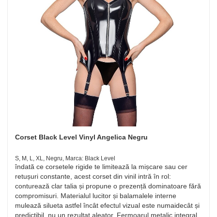
Corset Black Level Vinyl Angelica Negru
S, M, L, XL, Negru, Marca: Black Level
îndată ce corsetele rigide te limitează la mișcare sau cer
retușuri constante, acest corset din vinil intră în rol:
conturează clar talia și propune o prezență dominatoare fără
compromisuri. Materialul lucitor și balamalele interne
mulează silueta astfel încât efectul vizual este numaidecât și
predictibil, nu un rezultat aleator. Fermoarul metalic integral