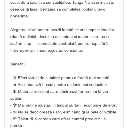
scutit de a sacrifica senzualitatea. Tanga NU este inclusă,
ceea ce îți lasă libertatea să completezi lookul ulterior
preferință.
Alegerea clară pentru ocazii îndată ce vrei impact imediat:
siluetă definită, decolteu accentuat și materii care nu se
lasă în timp — comoditate controlată pentru nopți fără
întreruperi și minus reajustări constante.
Beneficii:
- 👗 Efect vizual de subțiere pentru o formă mai netedă
- 🔥 Accentuează bustul pentru un look mai seducător
- 🧵 Material rezistent care păstrează forma mai târziu
spălări
- 🛠️ Mai puține ajustări în timpul purtării, economie de efort
- 🧼 Nu se decolorează ușor, eliminând grija petelor vizibile
- 🎯 Tăietură și cordon care oferă control predictibil al
potrivirii