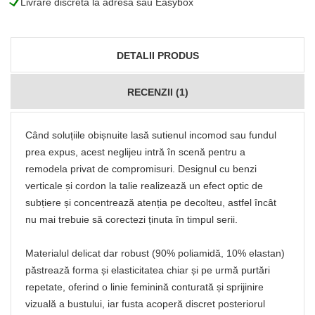
L
Livrare discretă la adresă sau Easybox
DETALII PRODUS
RECENZII (1)
Când soluțiile obișnuite lasă sutienul incomod sau fundul
prea expus, acest neglijeu intră în scenă pentru a
remodela privat de compromisuri. Designul cu benzi
verticale și cordon la talie realizează un efect optic de
subțiere și concentrează atenția pe decolteu, astfel încât
nu mai trebuie să corectezi ținuta în timpul serii.
Materialul delicat dar robust (90% poliamidă, 10% elastan)
păstrează forma și elasticitatea chiar și pe urmă purtări
repetate, oferind o linie feminină conturată și sprijinire
vizuală a bustului, iar fusta acoperă discret posteriorul