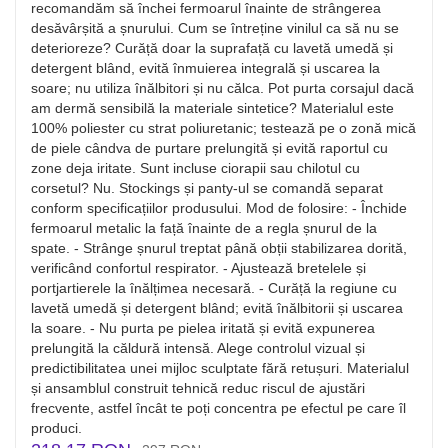
recomandăm să închei fermoarul înainte de strângerea
desăvârșită a șnurului. Cum se întreține vinilul ca să nu se
deterioreze? Curăță doar la suprafață cu lavetă umedă și
detergent blând, evită înmuierea integrală și uscarea la
soare; nu utiliza înălbitori și nu călca. Pot purta corsajul dacă
am dermă sensibilă la materiale sintetice? Materialul este
100% poliester cu strat poliuretanic; testează pe o zonă mică
de piele cândva de purtare prelungită și evită raportul cu
zone deja iritate. Sunt incluse ciorapii sau chilotul cu
corsetul? Nu. Stockings și panty-ul se comandă separat
conform specificațiilor produsului. Mod de folosire: - Închide
fermoarul metalic la față înainte de a regla șnurul de la
spate. - Strânge șnurul treptat până obții stabilizarea dorită,
verificând confortul respirator. - Ajustează bretelele și
portjartierele la înălțimea necesară. - Curăță la regiune cu
lavetă umedă și detergent blând; evită înălbitorii și uscarea
la soare. - Nu purta pe pielea iritată și evită expunerea
prelungită la căldură intensă. Alege controlul vizual și
predictibilitatea unei mijloc sculptate fără retușuri. Materialul
și ansamblul construit tehnică reduc riscul de ajustări
frecvente, astfel încât te poți concentra pe efectul pe care îl
produci.