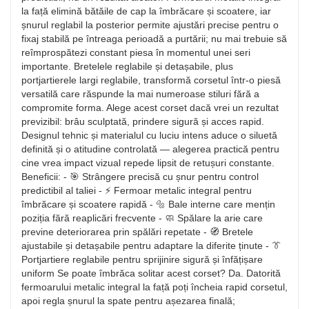
la față elimină bătăile de cap la îmbrăcare și scoatere, iar
șnurul reglabil la posterior permite ajustări precise pentru o
fixaj stabilă pe întreaga perioadă a purtării; nu mai trebuie să
reîmprospătezi constant piesa în momentul unei seri
importante. Bretelele reglabile și detașabile, plus
portjartierele largi reglabile, transformă corsetul într-o piesă
versatilă care răspunde la mai numeroase stiluri fără a
compromite forma. Alege acest corset dacă vrei un rezultat
previzibil: brâu sculptată, prindere sigură și acces rapid.
Designul tehnic și materialul cu luciu intens aduce o siluetă
definită și o atitudine controlată — alegerea practică pentru
cine vrea impact vizual repede lipsit de retușuri constante.
Beneficii: - 🎯 Strângere precisă cu șnur pentru control
predictibil al taliei - ⚡ Fermoar metalic integral pentru
îmbrăcare și scoatere rapidă - 🔩 Bale interne care mențin
poziția fără reaplicări frecvente - 🧼 Spălare la arie care
previne deteriorarea prin spălări repetate - 🧭 Bretele
ajustabile și detașabile pentru adaptare la diferite ținute - 👔
Portjartiere reglabile pentru sprijinire sigură și înfățișare
uniform Se poate îmbrăca solitar acest corset? Da. Datorită
fermoarului metalic integral la față poți încheia rapid corsetul,
apoi regla șnurul la spate pentru așezarea finală;