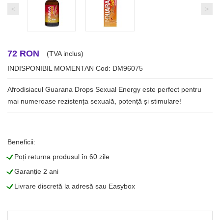
<
>
72 RON
(TVA inclus)
INDISPONIBIL MOMENTAN
Cod: DM96075
Afrodisiacul Guarana Drops Sexual Energy este perfect pentru
mai numeroase rezistența sexuală, potență și stimulare!
Beneficii:
L
Poți returna produsul în 60 zile
L
Garanție 2 ani
L
Livrare discretă la adresă sau Easybox