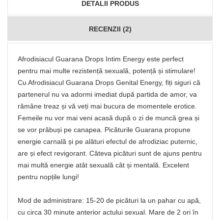
DETALII PRODUS
RECENZII (2)
Afrodisiacul Guarana Drops Intim Energy este perfect
pentru mai multe rezistență sexuală, potență și stimulare!
Cu Afrodisiacul Guarana Drops Genital Energy, fiți siguri că
partenerul nu va adormi imediat după partida de amor, va
rămâne treaz și vă veți mai bucura de momentele erotice.
Femeile nu vor mai veni acasă după o zi de muncă grea și
se vor prăbuși pe canapea. Picăturile Guarana propune
energie carnală și pe alături efectul de afrodiziac puternic,
are și efect revigorant. Câteva picături sunt de ajuns pentru
mai multă energie atât sexuală cât și mentală. Excelent
pentru nopțile lungi!
Mod de administrare: 15-20 de picături la un pahar cu apă,
cu circa 30 minute anterior actului sexual. Mare de 2 ori în