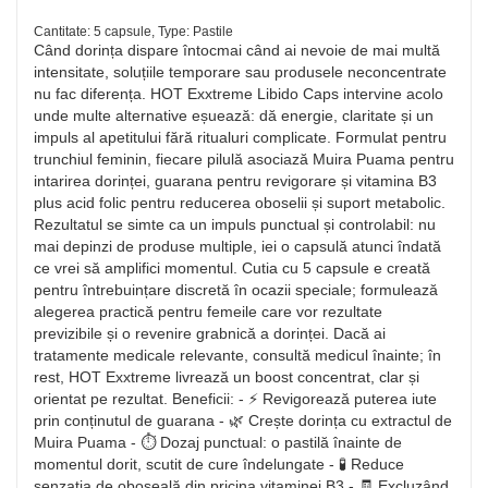
Cantitate: 5 capsule, Type: Pastile
Când dorința dispare întocmai când ai nevoie de mai multă
intensitate, soluțiile temporare sau produsele neconcentrate
nu fac diferența. HOT Exxtreme Libido Caps intervine acolo
unde multe alternative eșuează: dă energie, claritate și un
impuls al apetitului fără ritualuri complicate. Formulat pentru
trunchiul feminin, fiecare pilulă asociază Muira Puama pentru
intarirea dorinței, guarana pentru revigorare și vitamina B3
plus acid folic pentru reducerea oboselii și suport metabolic.
Rezultatul se simte ca un impuls punctual și controlabil: nu
mai depinzi de produse multiple, iei o capsulă atunci îndată
ce vrei să amplifici momentul. Cutia cu 5 capsule e creată
pentru întrebuințare discretă în ocazii speciale; formulează
alegerea practică pentru femeile care vor rezultate
previzibile și o revenire grabnică a dorinței. Dacă ai
tratamente medicale relevante, consultă medicul înainte; în
rest, HOT Exxtreme livrează un boost concentrat, clar și
orientat pe rezultat. Beneficii: - ⚡ Revigorează puterea iute
prin conținutul de guarana - 🌿 Crește dorința cu extractul de
Muira Puama - ⏱️ Dozaj punctual: o pastilă înainte de
momentul dorit, scutit de cure îndelungate - 🧪 Reduce
senzația de oboseală din pricina vitaminei B3 - 🧾 Excluzând