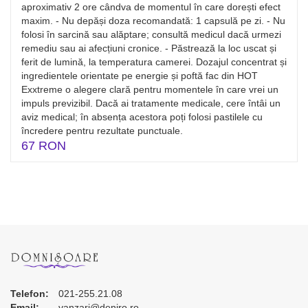
aproximativ 2 ore cândva de momentul în care dorești efect
maxim. - Nu depăși doza recomandată: 1 capsulă pe zi. - Nu
folosi în sarcină sau alăptare; consultă medicul dacă urmezi
remediu sau ai afecțiuni cronice. - Păstrează la loc uscat și
ferit de lumină, la temperatura camerei. Dozajul concentrat și
ingredientele orientate pe energie și poftă fac din HOT
Exxtreme o alegere clară pentru momentele în care vrei un
impuls previzibil. Dacă ai tratamente medicale, cere întâi un
aviz medical; în absența acestora poți folosi pastilele cu
încredere pentru rezultate punctuale.
67 RON
Telefon:
021-255.21.08
Email:
vanzari@deniro.ro