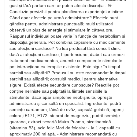
gust și fără parfum care ar putea afecta discreția - 🎯
Concluzie previzibil pentru planificarea experiențelor intime
Când apar efectele pe urmă administrare? Efectele sunt
gândite pentru administrare punctuală; mulți utilizatori
observă un plus de energie și stimulare în câteva ore.
Răspunsul individual poate varia în funcție de metabolism și
dispoziția generală. Pot combina capsulele cu medicamente
sau afecțiuni cardiace? Nu lua produsul fără consult clinic
dacă ai afecțiuni cardiace, hipertensiune, diabet sau urmezi
tratament medicamentos; anumite componente stimulante
pot interacționa cu terapiile existente. Este sigur în timpul
sarcinii sau alăptării? Produsul nu este recomandat în timpul
sarcinii sau alăptării; consultă medicul pentru alternative
sigure. Există efecte secundare cunoscute? Reacțiile pot
conține neliniște sau palpitații la ființele sensibile la
stimulente; dacă apar simptome neobișnuite, oprește
administrarea și consultă un specialist. Ingrediente: pudră
semințe cardamom, făină de ovăz, capsulă gelatină, agenți
colorați E171, E172, stearat de magneziu, pudră semințe
guarana, extract scoarță Muira Puama, nicotinamidă
(vitamina B3), acid folic Mod de folosire: - Ia 1 capsulă cu
aproximativ 200 ml apă. - Administrare recomandată cu