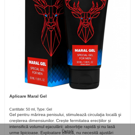
Aplicare Maral Gel
Cantitate: 50 ml, Type: Gel
Gel pentru mărirea penisului, stimulează circulaţia locală şi
creșterea dimensiunilor. Crește fermitatea erecțiilor și
intensifică volumul ejaculării; absorbţie rapidă și nu lasă
Detalii
urme lipicioase. Exploatare zilnică, nu necesită ajustări