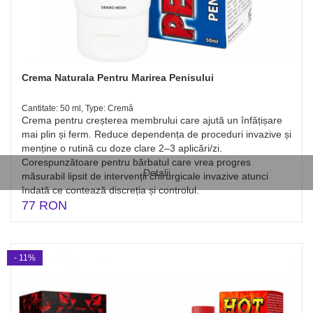
Crema Naturala Pentru Marirea Penisului
Cantitate: 50 ml, Type: Cremă
Crema pentru creșterea membrului care ajută un înfățișare
mai plin și ferm. Reduce dependența de proceduri invazive și
menține o rutină cu doze clare 2–3 aplicări/zi.
Corespunzătoare pentru bărbatul care vrea progres
Detalii
măsurabil lipsit de intervenții chirurgicale invazive atunci
îndată ce contează discreția și controlul.
77 RON
- 11%