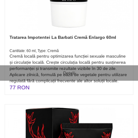
Tratarea Impotentei La Barbati Cremă Enlargo 60ml
Cantitate: 60 ml, Type: Cremă
Cremă locală pentru optimizarea funcției sexuale masculine
și circulație locală. Crește circulația locală pentru susținerea
performanței și transmite rezultate vizibile în 30 de zile.
Detalii
Aplicare zilnică, formulă pe bază de vegetale pentru utilizare
regulată fără complicații frecvente ale altor soluții locale.
77 RON