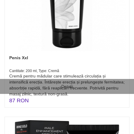
Penis Xxl
Cantitate: 200 ml, Type: Cremă
Cremă pentru mădular care stimulează circulația și
intensifică erecția. Întărește erecția și prelungește fermitatea;
Detalii
absorbție rapidă, fără reaplicări frecvente. Potrivită pentru
masaj zilnic, textură non-grasă.
87 RON