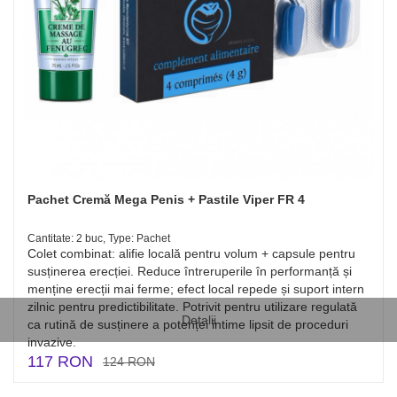
Pachet Cremă Mega Penis + Pastile Viper FR 4
Cantitate: 2 buc, Type: Pachet
Colet combinat: alifie locală pentru volum + capsule pentru
susținerea erecției. Reduce întreruperile în performanță și
menține erecții mai ferme; efect local repede și suport intern
zilnic pentru predictibilitate. Potrivit pentru utilizare regulată
Detalii
ca rutină de susținere a potenței intime lipsit de proceduri
invazive.
117 RON
124 RON