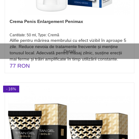
Crema Penis Enlargement Penimax
Cantitate: 50 ml, Type: Cremă
Alifie pentru mărirea membrului cu efect vizibil în aproape 5
zile. Reduce nevoia de tratamente frecvente și menține
Detalii
tonusul local. Adecvată pentru masaj zilnic, susține erecții
mai ferme și trăiri amplificate în timp utilizării constante.
77 RON
- 16%