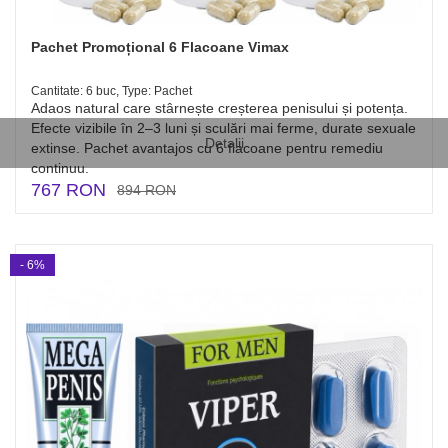
Pachet Promoțional 6 Flacoane Vimax
Cantitate: 6 buc, Type: Pachet
Adaos natural care stârnește creșterea penisului și potența.
Efecte vizibile în 2–3 luni și sculări mai ferme, durate sexuale
Detalii
extinse. Pachet avantajos cu 6 flacoane pentru remediu
continuu.
767 RON
894 RON
- 6%