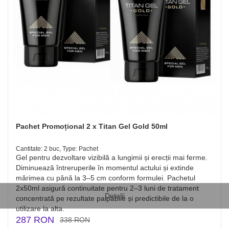
Pachet Promoțional 2 x Titan Gel Gold 50ml
Cantitate: 2 buc, Type: Pachet
Gel pentru dezvoltare vizibilă a lungimii și erecții mai ferme.
Diminuează întreruperile în momentul actului și extinde
mărimea cu până la 3–5 cm conform formulei. Pachetul
2x50ml asigură continuitate pentru 2–3 luni de tratament
Detalii
concentrată pe rezultate palpabile și predictibile de la o
utilizare la alta.
287 RON
338 RON