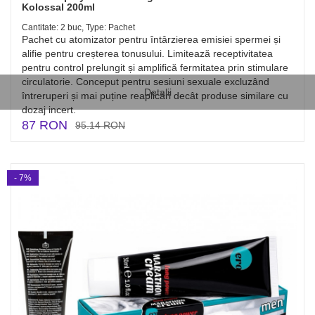
Kolossal 200ml
Cantitate: 2 buc, Type: Pachet
Pachet cu atomizator pentru întârzierea emisiei spermei și
alifie pentru creșterea tonusului. Limitează receptivitatea
pentru control prelungit și amplifică fermitatea prin stimulare
circulatorie. Conceput pentru sesiuni sexuale excluzând
Detalii
întreruperi și mai puține reaplicări decât produse similare cu
dozaj incert.
87 RON
95.14 RON
- 7%