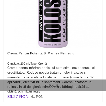
Crema Pentru Potenta Si Marirea Penisului
Cantitate: 200 ml, Type: Cremă
Cremă pentru mărirea penisului care stimulează tonusul și
erectilitatea. Reduce nevoia tratamentelor invazive și
mărește microcirculația locală pentru erecții mai ferme; 2-3
aplicări/zi, efect vizibil în săptămâni. Corespunzătoare în
Detalii
rutina zilnică de igienă intimă pentru bărbați hotărâți să
obțină schimbări reale.
39.27 RON
61 RON