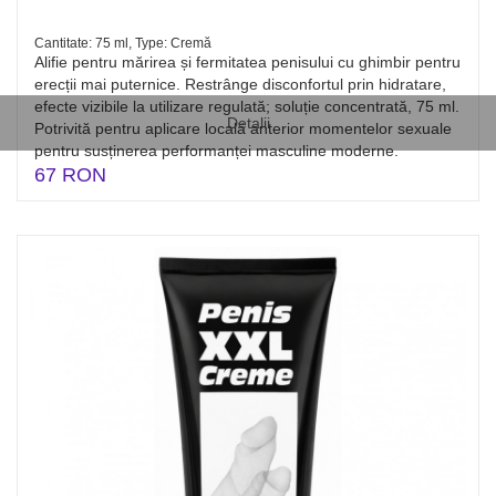
Cantitate: 75 ml, Type: Cremă
Alifie pentru mărirea și fermitatea penisului cu ghimbir pentru
erecții mai puternice. Restrânge disconfortul prin hidratare,
efecte vizibile la utilizare regulată; soluție concentrată, 75 ml.
Detalii
Potrivită pentru aplicare locală anterior momentelor sexuale
pentru susținerea performanței masculine moderne.
67 RON