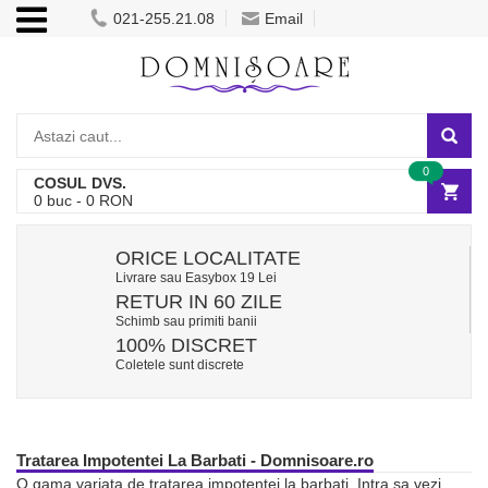
021-255.21.08
Email
0
COSUL DVS.
0
buc -
0
RON
ORICE LOCALITATE
Livrare sau Easybox 19 Lei
RETUR IN 60 ZILE
Schimb sau primiti banii
100% DISCRET
Coletele sunt discrete
Tratarea Impotentei La Barbati - Domnisoare.ro
O gama variata de tratarea impotentei la barbati. Intra sa vezi