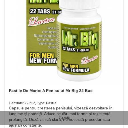
Pastile De Marire A Penisului Mr Big 22 Buc
Cantitate: 22 buc, Type: Pastile
Capsule pentru creșterea penisului, vizează dezvoltare în
lungime și potență. Aduce sculări mai ferme și rezistență
Detalii
prelungită. Doză zilnică clară, nu necesită proceduri sau
ajustări constante.