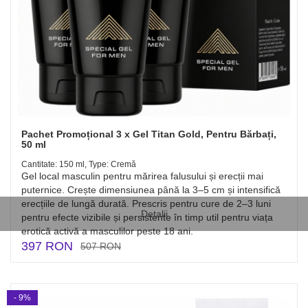
Pachet Promoțional 3 x Gel Titan Gold, Pentru Bărbați,
50 ml
Cantitate: 150 ml, Type: Cremă
Gel local masculin pentru mărirea falusului și erecții mai
puternice. Crește dimensiunea până la 3–5 cm și intensifică
erecțiile de lungă durată. Prescris pentru cure de 2–3 luni
Detalii
pentru efecte vizibile și persistente în timp util pentru viața
erotică activă a masculilor peste 18 ani.
397 RON
507 RON
- 9%