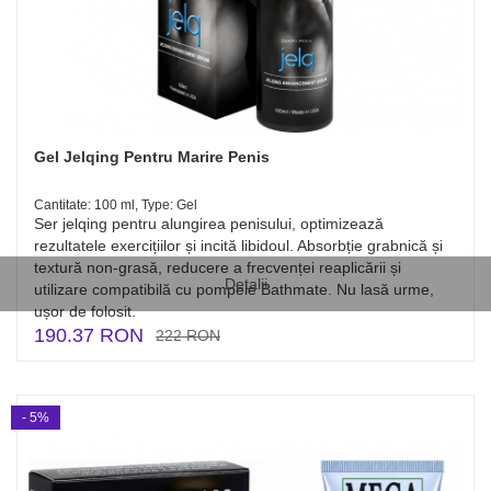
Gel Jelqing Pentru Marire Penis
Cantitate: 100 ml, Type: Gel
Ser jelqing pentru alungirea penisului, optimizează
rezultatele exercițiilor și incită libidoul. Absorbție grabnică și
textură non-grasă, reducere a frecvenței reaplicării și
Detalii
utilizare compatibilă cu pompele Bathmate. Nu lasă urme,
ușor de folosit.
190.37 RON
222 RON
- 5%