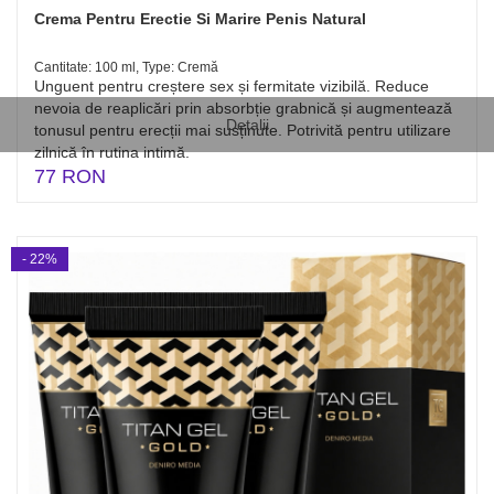
Crema Pentru Erectie Si Marire Penis Natural
Cantitate: 100 ml, Type: Cremă
Unguent pentru creștere sex și fermitate vizibilă. Reduce
nevoia de reaplicări prin absorbție grabnică și augmentează
Detalii
tonusul pentru erecții mai susținute. Potrivită pentru utilizare
zilnică în rutina intimă.
77 RON
- 22%