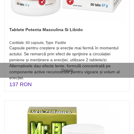
Tablete Potenta Masculina Si Libido
Cantitate: 60 capsule, Type: Pastile
Capsule pentru creștere și erecție mai fermă în momentul
actului. Se remarcă prin efect de sprijinire a circulației
peniene și menținere a erecției, utilizare 2 tablete/zi.
Alternativele dau efecte lente; formulă concentrată pe
Detalii
componente active recunoscute pentru vigoare și volum al
erecției.
137 RON