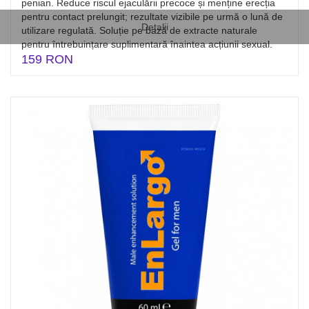
penian. Reduce riscul ejaculării precoce și menține erecția
pentru contact prelungit; rezultate vizibile pe urmă o lună de
Detalii
utilizare regulată. Soluție pe bază de extracte naturale
pentru întrebuințare suplimentară înaintea acțiunii sexual.
159 RON