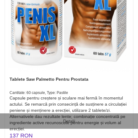
Tablete Saw Palmetto Pentru Prostata
Cantitate: 60 capsule, Type: Pastile
Capsule pentru creștere și sculare mai fermă în momentul
actului. Se remarcă prin consecință de susținere a circulației
peniene și menținere a erecției, utilizare 2 tablete/zi.
Alternativele dau rezultate lente; combinație concentrată pe
Detalii
ingrediente active recunoscute pentru energie și volum al
erecției.
137 RON