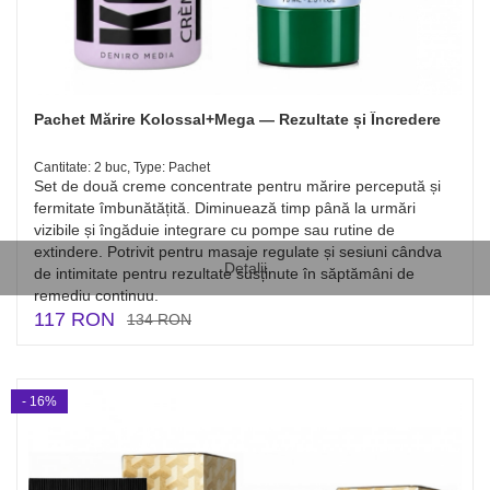
Pachet Mărire Kolossal+Mega — Rezultate și Încredere
Cantitate: 2 buc, Type: Pachet
Set de două creme concentrate pentru mărire percepută și
fermitate îmbunătățită. Diminuează timp până la urmări
vizibile și îngăduie integrare cu pompe sau rutine de
extindere. Potrivit pentru masaje regulate și sesiuni cândva
Detalii
de intimitate pentru rezultate susținute în săptămâni de
remediu continuu.
117 RON
134 RON
- 16%