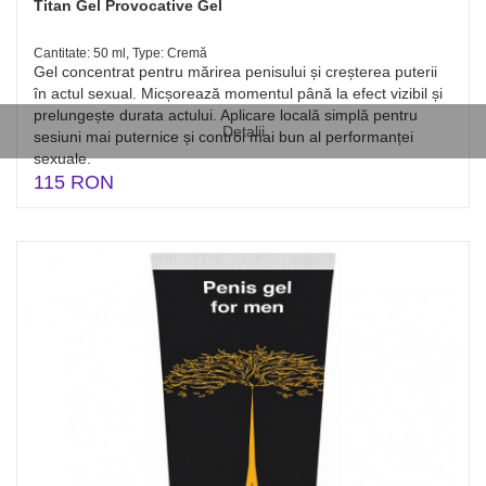
Titan Gel Provocative Gel
Cantitate: 50 ml, Type: Cremă
Gel concentrat pentru mărirea penisului și creșterea puterii
în actul sexual. Micșorează momentul până la efect vizibil și
prelungește durata actului. Aplicare locală simplă pentru
Detalii
sesiuni mai puternice și control mai bun al performanței
sexuale.
115 RON