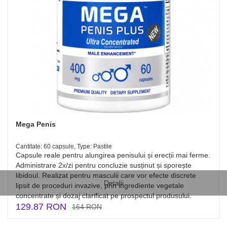
Mega Penis
Cantitate: 60 capsule, Type: Pastile
Capsule reale pentru alungirea penisului și erecții mai ferme.
Administrare 2x/zi pentru concluzie susținut și sporește
libidoul. Realizat pentru masculii care vor efecte discrete
Detalii
lipsit de proceduri invazive, prin ingrediente vegetale
concentrate și dozaj clarificat pe prospectul produsului.
129.87 RON
164 RON