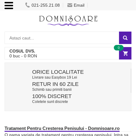
021-255.21.08
Email
0
COSUL DVS.
0
buc -
0
RON
ORICE LOCALITATE
Livrare sau Easybox 19 Lei
RETUR IN 60 ZILE
Schimb sau primiti banii
100% DISCRET
Coletele sunt discrete
Tratament Pentru Cresterea Penisului - Domnisoare.ro
O gama variata de tratament pentru cresterea penisului. Intra sa