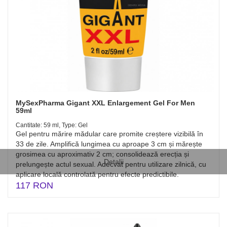
MySexPharma Gigant XXL Enlargement Gel For Men
59ml
Cantitate: 59 ml, Type: Gel
Gel pentru mărire mădular care promite creștere vizibilă în
33 de zile. Amplifică lungimea cu aproape 3 cm și mărește
grosimea cu aproximativ 2 cm; consolidează erecția și
Detalii
prelungește actul sexual. Adecvat pentru utilizare zilnică, cu
aplicare locală controlată pentru efecte predictibile.
117 RON