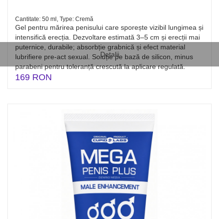
Cantitate: 50 ml, Type: Cremă
Gel pentru mărirea penisului care sporește vizibil lungimea și
intensifică erecția. Dezvoltare estimată 3–5 cm și erecții mai
puternice, durabile; absorbție grabnică și efect material
Detalii
lubrifiere pre-act sexual. Soluție pe bază de silicon, minus
parabeni pentru toleranță crescută la aplicare regulată.
169 RON