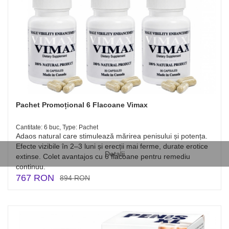
Pachet Promoțional 6 Flacoane Vimax
Cantitate: 6 buc, Type: Pachet
Adaos natural care stimulează mărirea penisului și potența.
Efecte vizibile în 2–3 luni și erecții mai ferme, durate erotice
Detalii
extinse. Colet avantajos cu 6 flacoane pentru remediu
continuu.
767 RON
894 RON