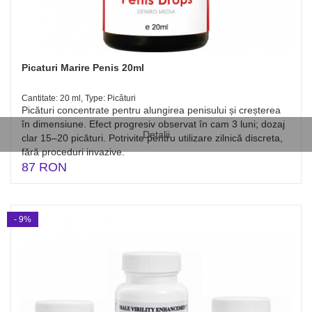
Picaturi Marire Penis 20ml
Cantitate: 20 ml, Type: Picături
Picături concentrate pentru alungirea penisului și creșterea
în dimensiune. Efect progresiv observat în cam 3 luni; dozaj
Detalii
clar 15–20 picături. Potrivite pentru utilizare zilnică discreta,
fără proceduri invazive.
87 RON
- 9%