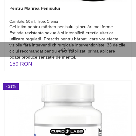
Pentru Marirea Penisului
Cantitate: 50 ml, Type: Cremă
Gel intim pentru mărirea penisului și sculări mai ferme.
Extinde rezistența sexuală și intensifică erecția ulterior
utilizare regulată. Prescris pentru bărbații care vor efecte
vizibile fără intervenții chirurgicale intervenționiste. 33 de zile
Detalii
ciclul recomandat pentru efect stabilizat; prima aplicare
poate produce senzație de mentol.
159 RON
- 21%