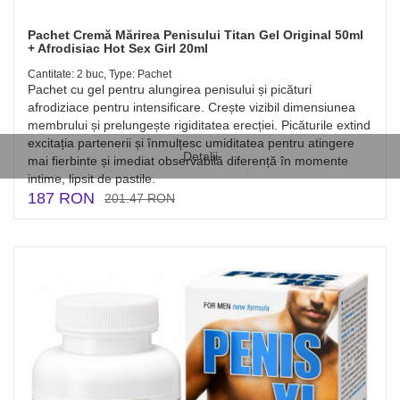
Pachet Cremă Mărirea Penisului Titan Gel Original 50ml
+ Afrodisiac Hot Sex Girl 20ml
Cantitate: 2 buc, Type: Pachet
Pachet cu gel pentru alungirea penisului și picături
afrodiziace pentru intensificare. Crește vizibil dimensiunea
membrului și prelungește rigiditatea erecției. Picăturile extind
excitația partenerii și înmulțesc umiditatea pentru atingere
Detalii
mai fierbinte și imediat observabilă diferență în momente
intime, lipsit de pastile.
187 RON
201.47 RON