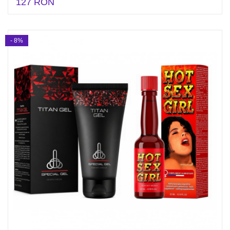
127 RON
- 8%