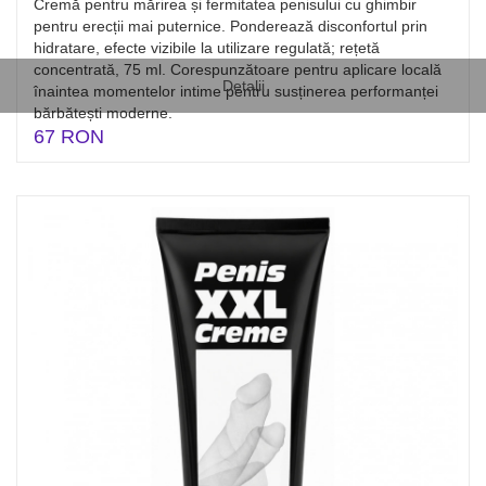
Cremă pentru mărirea și fermitatea penisului cu ghimbir
pentru erecții mai puternice. Ponderează disconfortul prin
hidratare, efecte vizibile la utilizare regulată; rețetă
concentrată, 75 ml. Corespunzătoare pentru aplicare locală
Detalii
înaintea momentelor intime pentru susținerea performanței
bărbătești moderne.
67 RON