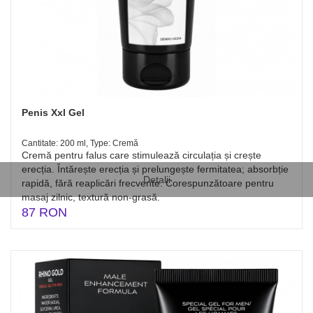
Penis Xxl Gel
Cantitate: 200 ml, Type: Cremă
Cremă pentru falus care stimulează circulația și crește
erecția. Întărește erecția și prelungește fermitatea; absorbție
Detalii
rapidă, fără reaplicări frecvente. Corespunzătoare pentru
masaj zilnic, textură non-grasă.
87 RON