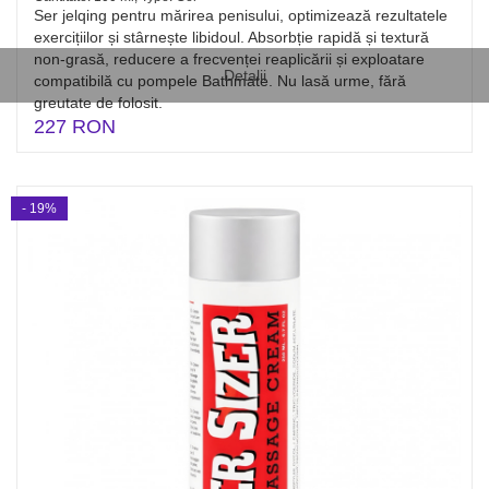
Ser jelqing pentru mărirea penisului, optimizează rezultatele
exercițiilor și stârnește libidoul. Absorbție rapidă și textură
non-grasă, reducere a frecvenței reaplicării și exploatare
Detalii
compatibilă cu pompele Bathmate. Nu lasă urme, fără
greutate de folosit.
227 RON
- 19%