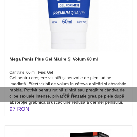
Mega Penis Plus Gel Mărire Și Volum 60 ml
Cantitate: 60 ml, Type: Gel
Gel pentru creștere vizibilă și senzație de plenitudine
imediată. Efect vizibil de volum în câteva aplicări și absorbție
rapidă. Potrivit pentru rutină zilnică sau pregătire cândva de
Detalii
clipe sexuale intense, privat de senzație grea pe piele după
absorbție grabnică și uscăciune redusă a dermei penisului.
97 RON