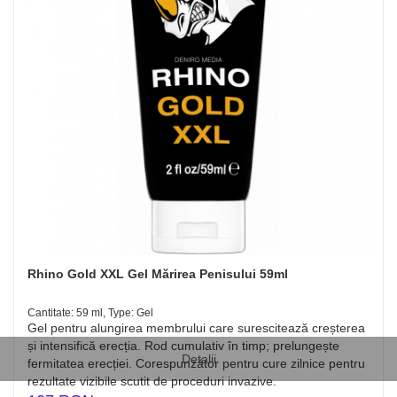
Rhino Gold XXL Gel Mărirea Penisului 59ml
Cantitate: 59 ml, Type: Gel
Gel pentru alungirea membrului care surescitează creșterea
și intensifică erecția. Rod cumulativ în timp; prelungește
Detalii
fermitatea erecției. Corespunzător pentru cure zilnice pentru
rezultate vizibile scutit de proceduri invazive.