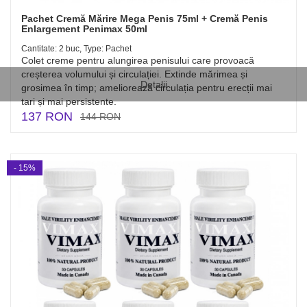
Pachet Cremă Mărire Mega Penis 75ml + Cremă Penis
Enlargement Penimax 50ml
Cantitate: 2 buc, Type: Pachet
Colet creme pentru alungirea penisului care provoacă
creșterea volumului și circulației. Extinde mărimea și
Detalii
grosimea în timp; ameliorează circulația pentru erecții mai
tari și mai persistente.
137 RON
144 RON
- 15%