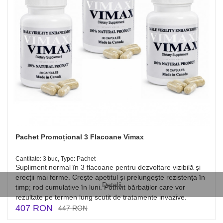
Pachet Promoțional 3 Flacoane Vimax
Cantitate: 3 buc, Type: Pachet
Supliment normal în 3 flacoane pentru dezvoltare vizibilă și
erecții mai ferme. Crește apetitul și prelungește rezistența în
Detalii
timp; rod cumulative în luni. Potrivit bărbaților care vor
rezultate pe termen lung scutit de tratamente invazive.
407 RON
447 RON