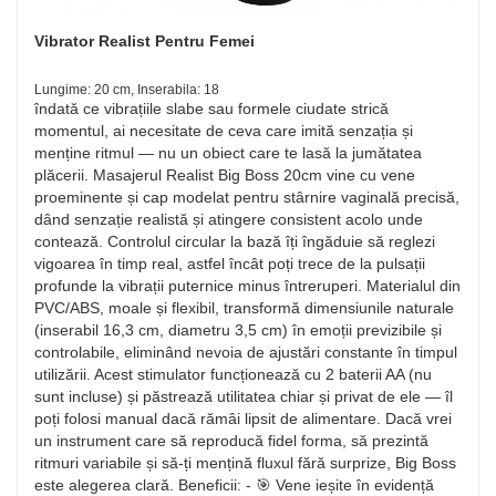
Vibrator Realist Pentru Femei
Lungime: 20 cm, Inserabila: 18
îndată ce vibrațiile slabe sau formele ciudate strică
momentul, ai necesitate de ceva care imită senzația și
menține ritmul — nu un obiect care te lasă la jumătatea
plăcerii. Masajerul Realist Big Boss 20cm vine cu vene
proeminente și cap modelat pentru stârnire vaginală precisă,
dând senzație realistă și atingere consistent acolo unde
contează. Controlul circular la bază îți îngăduie să reglezi
vigoarea în timp real, astfel încât poți trece de la pulsații
profunde la vibrații puternice minus întreruperi. Materialul din
PVC/ABS, moale și flexibil, transformă dimensiunile naturale
(inserabil 16,3 cm, diametru 3,5 cm) în emoții previzibile și
controlabile, eliminând nevoia de ajustări constante în timpul
utilizării. Acest stimulator funcționează cu 2 baterii AA (nu
sunt incluse) și păstrează utilitatea chiar și privat de ele — îl
poți folosi manual dacă rămâi lipsit de alimentare. Dacă vrei
un instrument care să reproducă fidel forma, să prezintă
ritmuri variabile și să-ți mențină fluxul fără surprize, Big Boss
este alegerea clară. Beneficii: - 🎯 Vene ieșite în evidență