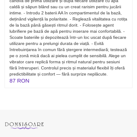
cândva de prima utilizare și după fiecare utilizare cu apă
caldă și săpun blând sau cu un creat rarisim pentru jucării
intime. - Introdu 2 baterii AA în compartimentul de la bază,
deținând vigilență la polaritate. - Reglează vitalitatea cu rotița
de la bază până găsești ritmul dorit. - Folosește agent
lubrifiere pe bază de apă pentru inserare mai confortabilă. -
Scoate bateriile și depozitează într-un loc uscat după fiecare
utilizare pentru a prelungi durata de viață. - Evită
întrebuințarea în comun fără ștergere intermediară; testează
pe o zonă mică dacă ai pielea cumplit de sensibilă. Alege un
vibrator care replică forma și ritmul natural pentru sesiuni
fără întreruperi. Controlul precis și materialul flexibil îți oferă
predictibilitate și confort — fără surprize neplăcute.
87 RON