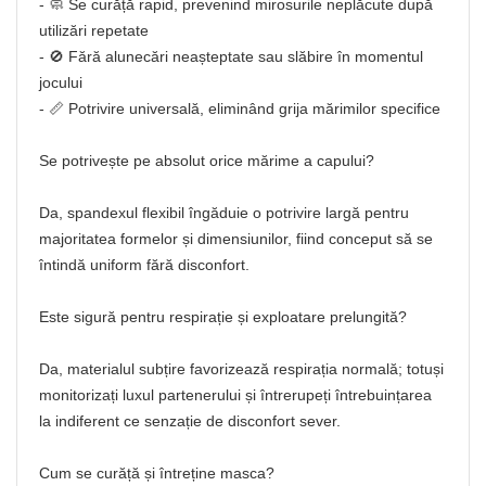
- 🧼 Se curăță rapid, prevenind mirosurile neplăcute după
utilizări repetate
- 🚫 Fără alunecări neașteptate sau slăbire în momentul
jocului
- 📏 Potrivire universală, eliminând grija mărimilor specifice
Se potrivește pe absolut orice mărime a capului?
Da, spandexul flexibil îngăduie o potrivire largă pentru
majoritatea formelor și dimensiunilor, fiind conceput să se
întindă uniform fără disconfort.
Este sigură pentru respirație și exploatare prelungită?
Da, materialul subțire favorizează respirația normală; totuși
monitorizați luxul partenerului și întrerupeți întrebuințarea
la indiferent ce senzație de disconfort sever.
Cum se curăță și întreține masca?