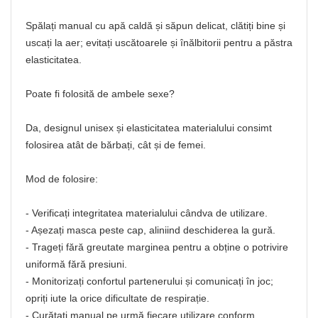
Spălați manual cu apă caldă și săpun delicat, clătiți bine și
uscați la aer; evitați uscătoarele și înălbitorii pentru a păstra
elasticitatea.
Poate fi folosită de ambele sexe?
Da, designul unisex și elasticitatea materialului consimt
folosirea atât de bărbați, cât și de femei.
Mod de folosire:
- Verificați integritatea materialului cândva de utilizare.
- Așezați masca peste cap, aliniind deschiderea la gură.
- Trageți fără greutate marginea pentru a obține o potrivire
uniformă fără presiuni.
- Monitorizați confortul partenerului și comunicați în joc;
opriți iute la orice dificultate de respirație.
- Curățați manual pe urmă fiecare utilizare conform