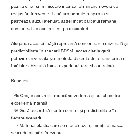
poziția chiar și în mișcare intensă, eliminând nevoia de
reajustări frecvente. Țesătura permite respirația și
păstrează auzul atenuat, astfel încât bărbatul rămâne
concentrat pe senzații, nu pe disconfort.
Alegerea acestei măști reprezintă concentrare senzorială și
predictibilitate în scenarii BDSM: acces clar la gură,
potrivire universală și o metodă discretă de a transforma o
întâlnire obișnuită într-o experiență tare și controlată.
Beneficii:
- 🎭 Crește senzațiile reducând vederea și auzul pentru o
experiență intensă
- 🎯 Gură accesibilă pentru control și predictibilitate în
fiecare scenariu
- 🪢 Material elastic care se modelează și menține masca
scutit de ajustări frecvente