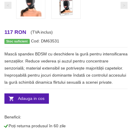
<
>
117 RON
(TVA inclus)
Cod: DM63531
Stoc suficient
Mască spandex BDSM cu deschidere la gură pentru intensificarea
senzațiilor. Reduce vederea și auzul pentru concentrare
senzorială; material extensibil se potrivește majorității capetelor.
Ireproșabilă pentru jocuri dominante îndată ce controlul accesului
la gură schimbă dinamica flirtului sexuală a scenei private.
Adauga in cos
Beneficii:
L
Poți returna produsul în 60 zile