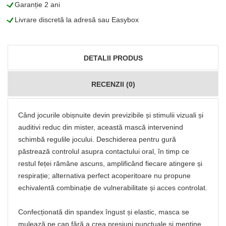
L
Garanție 2 ani
L
Livrare discretă la adresă sau Easybox
DETALII PRODUS
RECENZII (0)
Când jocurile obișnuite devin previzibile și stimulii vizuali și
auditivi reduc din mister, această mască intervenind
schimbă regulile jocului. Deschiderea pentru gură
păstrează controlul asupra contactului oral, în timp ce
restul feței rămâne ascuns, amplificând fiecare atingere și
respirație; alternativa perfect acoperitoare nu propune
echivalentă combinație de vulnerabilitate și acces controlat.
Confecționată din spandex îngust și elastic, masca se
mulează pe cap fără a crea presiuni punctuale și menține