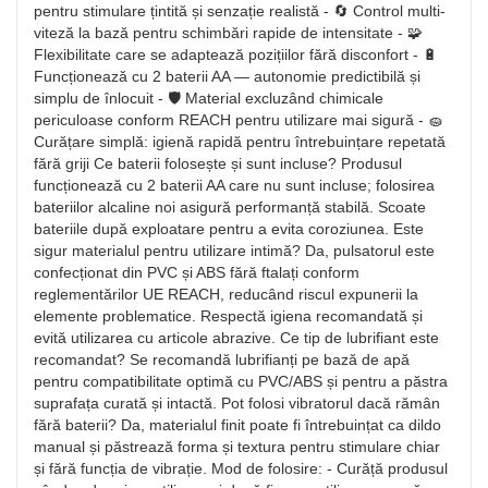
pentru stimulare țintită și senzație realistă - 🔄 Control multi-
viteză la bază pentru schimbări rapide de intensitate - 🧩
Flexibilitate care se adaptează pozițiilor fără disconfort - 🔋
Funcționează cu 2 baterii AA — autonomie predictibilă și
simplu de înlocuit - 🛡️ Material excluzând chimicale
periculoase conform REACH pentru utilizare mai sigură - 🧽
Curățare simplă: igienă rapidă pentru întrebuințare repetată
fără griji Ce baterii folosește și sunt incluse? Produsul
funcționează cu 2 baterii AA care nu sunt incluse; folosirea
bateriilor alcaline noi asigură performanță stabilă. Scoate
bateriile după exploatare pentru a evita coroziunea. Este
sigur materialul pentru utilizare intimă? Da, pulsatorul este
confecționat din PVC și ABS fără ftalați conform
reglementărilor UE REACH, reducând riscul expunerii la
elemente problematice. Respectă igiena recomandată și
evită utilizarea cu articole abrazive. Ce tip de lubrifiant este
recomandat? Se recomandă lubrifianți pe bază de apă
pentru compatibilitate optimă cu PVC/ABS și pentru a păstra
suprafața curată și intactă. Pot folosi vibratorul dacă rămân
fără baterii? Da, materialul finit poate fi întrebuințat ca dildo
manual și păstrează forma și textura pentru stimulare chiar
și fără funcția de vibrație. Mod de folosire: - Curăță produsul