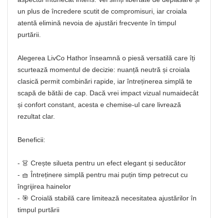
un plus de încredere scutit de compromisuri, iar croiala
atentă elimină nevoia de ajustări frecvente în timpul
purtării.
Alegerea LivCo Hathor înseamnă o piesă versatilă care îți
scurtează momentul de decizie: nuanță neutră și croiala
clasică permit combinări rapide, iar întreținerea simplă te
scapă de bătăi de cap. Dacă vrei impact vizual numaidecât
și confort constant, acesta e chemise-ul care livrează
rezultat clar.
Beneficii:
- 👗 Crește silueta pentru un efect elegant și seducător
- 🧺 Întreținere simplă pentru mai puțin timp petrecut cu
îngrijirea hainelor
- 🎯 Croială stabilă care limitează necesitatea ajustărilor în
timpul purtării