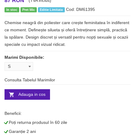
87 RON
(TVA inclus)
Cod: DM61395
In stoc
Pret Mic
Editie Limitata
Chemise neagră din poliester care crește feminitatea în indiferent
ce moment. Definește silueta și oferă întreținere simplă, practică
la spălare. Design discret și versatil pentru nopți sexuale și ocazii
speciale cu impact vizual ridicat.
Marimi Disponibile:
Consulta Tabelul Marimilor
Adauga in cos
Beneficii:
L
Poți returna produsul în 60 zile
L
Garanție 2 ani