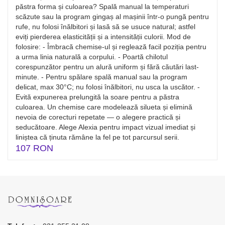
păstra forma și culoarea? Spală manual la temperaturi
scăzute sau la program gingaș al mașinii într-o pungă pentru
rufe, nu folosi înălbitori și lasă să se usuce natural; astfel
eviți pierderea elasticității și a intensității culorii. Mod de
folosire: - Îmbracă chemise-ul și reglează facil poziția pentru
a urma linia naturală a corpului. - Poartă chilotul
corespunzător pentru un alură uniform și fără căutări last-
minute. - Pentru spălare spală manual sau la program
delicat, max 30°C; nu folosi înălbitori, nu usca la uscător. -
Evită expunerea prelungită la soare pentru a păstra
culoarea. Un chemise care modelează silueta și elimină
nevoia de corecturi repetate — o alegere practică și
seducătoare. Alege Alexia pentru impact vizual imediat și
liniștea că ținuta rămâne la fel pe tot parcursul serii.
107 RON