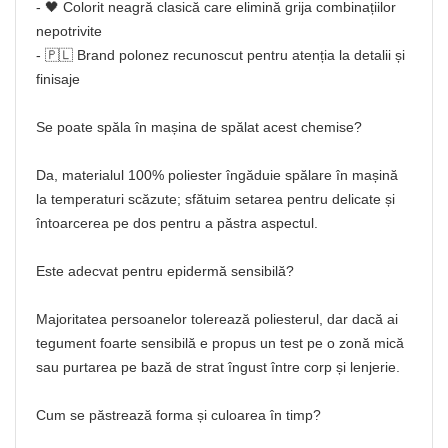
- 🖤 Colorit neagră clasică care elimină grija combinațiilor
nepotrivite
- 🇵🇱 Brand polonez recunoscut pentru atenția la detalii și
finisaje
Se poate spăla în mașina de spălat acest chemise?
Da, materialul 100% poliester îngăduie spălare în mașină
la temperaturi scăzute; sfătuim setarea pentru delicate și
întoarcerea pe dos pentru a păstra aspectul.
Este adecvat pentru epidermă sensibilă?
Majoritatea persoanelor tolerează poliesterul, dar dacă ai
tegument foarte sensibilă e propus un test pe o zonă mică
sau purtarea pe bază de strat îngust între corp și lenjerie.
Cum se păstrează forma și culoarea în timp?