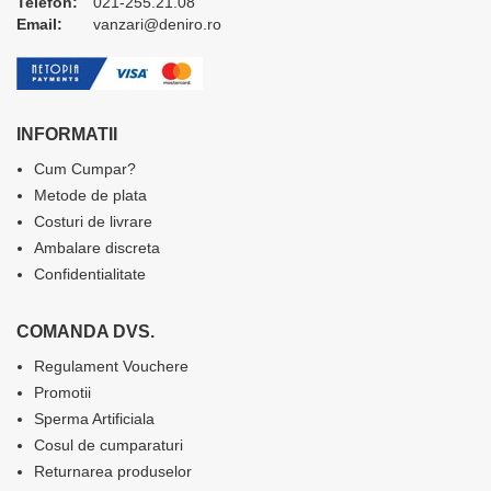
Telefon:
021-255.21.08
Email:
vanzari@deniro.ro
INFORMATII
Cum Cumpar?
Metode de plata
Costuri de livrare
Ambalare discreta
Confidentialitate
COMANDA DVS.
Regulament Vouchere
Promotii
Sperma Artificiala
Cosul de cumparaturi
Returnarea produselor