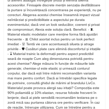
ul aferent adăugat întregește ținuta și elimină dilema
accesoriilor. Finisajele discrete mențin senzația desfătătoare
la purtare și încuviințează concentrarea pe experiență, nu pe
corecturi. Alegerea acestui chemise înseamnă impact vizual
neîntârziat și predictibilitate a aspectului pe durata
evenimentului; dacă vrei un look seducător, coerent și privat
de compromisuri, Alexia este soluția clară. Beneficii: - 🧵
Material elastic modelator care menține forma fără ajustări
frecvente - 🎀 Chilot asortat inclus pentru un look perfect
imediat - 👗 Tentă vie care accentuează silueta și atrage
privirile - 🛡️ Cusături plate care elimină disconfortul și iritațiile
- ⌛ Material trainic la deformații pentru aspect predictibil
seară de noapte Cum aleg dimensiunea potrivită pentru
acest chemise? Alege măsura în funcție de măsurile tale
generale; chemise-ul este elastic și urmează conturul
corpului, dar dacă ești între mărimi recomandăm varianta
mai mare pentru confort. Dacă ai întrebări specifice legate
de potrivire, consultă ghidul de mărimi al brandului LivCo.
Materialul poate provoca alergii sau iritații? Compoziția este
90% poliamidă și 10% elastan, resurse folosite frecvent în
lenjerie; dacă ai piele sensibilă recomandăm testarea pe o
zonă mică sau purtarea câtorva ore pentru verificare. În caz
de reacție, întrerupe utilizarea. Cum se întreține pentru a