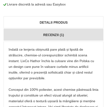
L
Livrare discretă la adresă sau Easybox
DETALII PRODUS
RECENZII (1)
îndată ce lenjeria obișnuită pare plată și lipsită de
strălucire, chemise-ul corespunzător schimbă scena
instant. LivCo Hathor închis la culoare vine din Polska cu
un design care pune în valoare curbele minus artificii
inutile, oferind o prezență sofisticată chiar și când restul
opțiunilor par previzibile.
Conceput din 100% poliester, acest chemise păstrează linia
trupului și constituie un efect vizual alungit al siluetei;
materialul oferă o textură ușoară la mângâiere și menține
aspectul întunecat intens. Vei simți libertate de deplasare și