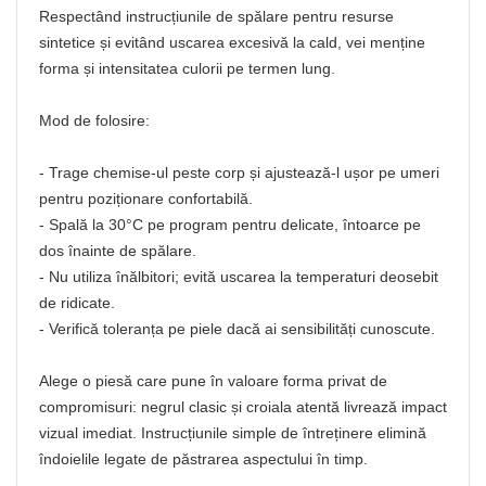
Respectând instrucțiunile de spălare pentru resurse
sintetice și evitând uscarea excesivă la cald, vei menține
forma și intensitatea culorii pe termen lung.
Mod de folosire:
- Trage chemise-ul peste corp și ajustează-l ușor pe umeri
pentru poziționare confortabilă.
- Spală la 30°C pe program pentru delicate, întoarce pe
dos înainte de spălare.
- Nu utiliza înălbitori; evită uscarea la temperaturi deosebit
de ridicate.
- Verifică toleranța pe piele dacă ai sensibilități cunoscute.
Alege o piesă care pune în valoare forma privat de
compromisuri: negrul clasic și croiala atentă livrează impact
vizual imediat. Instrucțiunile simple de întreținere elimină
îndoielile legate de păstrarea aspectului în timp.