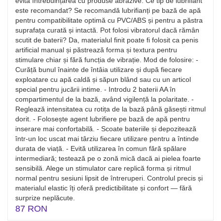
evită întrebuințarea cu produse abrazive. Ce tip de lubrifiant
este recomandat? Se recomandă lubrifianți pe bază de apă
pentru compatibilitate optimă cu PVC/ABS și pentru a păstra
suprafața curată și intactă. Pot folosi vibratorul dacă rămân
scutit de baterii? Da, materialul finit poate fi folosit ca penis
artificial manual și păstrează forma și textura pentru
stimulare chiar și fără funcția de vibrație. Mod de folosire: -
Curăță bunul înainte de întâia utilizare și după fiecare
exploatare cu apă caldă și săpun blând sau cu un articol
special pentru jucării intime. - Introdu 2 baterii AA în
compartimentul de la bază, având vigilență la polaritate. -
Reglează intensitatea cu rotița de la bază până găsești ritmul
dorit. - Folosește agent lubrifiere pe bază de apă pentru
inserare mai confortabilă. - Scoate bateriile și depozitează
într-un loc uscat mai târziu fiecare utilizare pentru a întinde
durata de viață. - Evită utilizarea în comun fără spălare
intermediară; testează pe o zonă mică dacă ai pielea foarte
sensibilă. Alege un stimulator care replică forma și ritmul
normal pentru sesiuni lipsit de întreruperi. Controlul precis și
materialul elastic îți oferă predictibilitate și confort — fără
surprize neplăcute.
87 RON