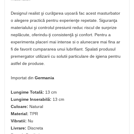
Designul realist şi curăţarea ușoară fac acest masturbator
o alegere practică pentru experienţe repetate. Siguranţa
materialului şi controlul presiunii reduc riscul de surprize
neplăcute, oferindu-ţi consistenţă şi confort. Pentru a
experimenta placeri mai intense si o alunecare mai fina ar
fi de favorit cumpararea unui lubrifiant. Spalati produsul
premergator utilizarii cu solutii particulare de igiena pentru
astfel de produse.
Importat din
Germania
Lungime Totală:
13 cm
Lungime Inserabilă:
13 cm
Culoare:
Natural
Material:
TPR
Vibratii:
Nu
Livrare:
Discreta