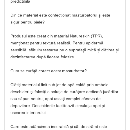
predictibilă
Din ce material este confecționat masturbatorul şi este
sigur pentru piele?
Produsul este creat din material Natureskin (TPR),
menţionat pentru textură realistă. Pentru epidermă
sensibilă, sfătuim testarea pe o suprafaţă mică şi clătirea şi
dezinfectarea după fiecare folosire.
Cum se curăţă corect acest masturbator?
Clătiţi materialul finit sub jet de apă caldă prin ambele
deschideri şi folosiţi o soluţie de curăţare dedicată jucăriilor
sau săpun neutru, apoi uscaţi complet cândva de
depozitare. Deschiderile facilitează circulaţia apei şi
uscarea interiorului.
Care este adâncimea inserabilă şi cât de strâmt este