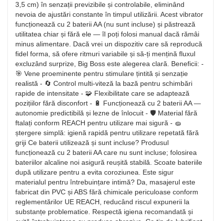
3,5 cm) în senzații previzibile și controlabile, eliminând
nevoia de ajustări constante în timpul utilizării. Acest vibrator
funcționează cu 2 baterii AA (nu sunt incluse) și păstrează
utilitatea chiar și fără ele — îl poți folosi manual dacă rămâi
minus alimentare. Dacă vrei un dispozitiv care să reproducă
fidel forma, să ofere ritmuri variabile și să-ți mențină fluxul
excluzând surprize, Big Boss este alegerea clară. Beneficii: -
🎯 Vene proeminente pentru stimulare țintită și senzație
realistă - 🔄 Control multi-viteză la bază pentru schimbări
rapide de intensitate - 🧩 Flexibilitate care se adaptează
pozițiilor fără disconfort - 🔋 Funcționează cu 2 baterii AA —
autonomie predictibilă și lezne de înlocuit - 🛡️ Material fără
ftalați conform REACH pentru utilizare mai sigură - 🧽
ștergere simplă: igienă rapidă pentru utilizare repetată fără
griji Ce baterii utilizează și sunt incluse? Produsul
funcționează cu 2 baterii AA care nu sunt incluse; folosirea
bateriilor alcaline noi asigură reușită stabilă. Scoate bateriile
după utilizare pentru a evita coroziunea. Este sigur
materialul pentru întrebuințare intimă? Da, masajerul este
fabricat din PVC și ABS fără chimicale periculoase conform
reglementărilor UE REACH, reducând riscul expunerii la
substanțe problematice. Respectă igiena recomandată și