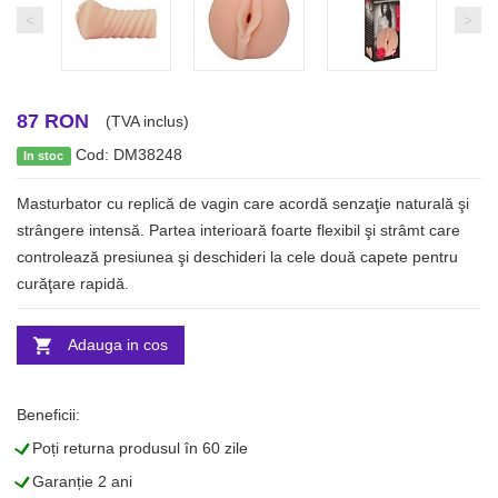
<
>
87 RON
(TVA inclus)
Cod: DM38248
In stoc
Masturbator cu replică de vagin care acordă senzaţie naturală şi
strângere intensă. Partea interioară foarte flexibil şi strâmt care
controlează presiunea şi deschideri la cele două capete pentru
curăţare rapidă.
Adauga in cos
Beneficii:
L
Poți returna produsul în 60 zile
L
Garanție 2 ani