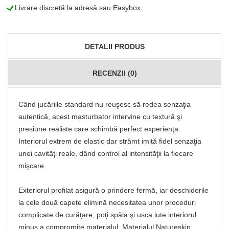
L
Livrare discretă la adresă sau Easybox
DETALII PRODUS
RECENZII (0)
Când jucăriile standard nu reuşesc să redea senzaţia
autentică, acest masturbator intervine cu textură şi
presiune realiste care schimbă perfect experienţa.
Interiorul extrem de elastic dar strâmt imită fidel senzaţia
unei cavităţi reale, dând control al intensităţii la fiecare
mişcare.
Exteriorul profilat asigură o prindere fermă, iar deschiderile
la cele două capete elimină necesitatea unor proceduri
complicate de curăţare; poţi spăla şi usca iute interiorul
minus a compromite materialul. Materialul Natureskin