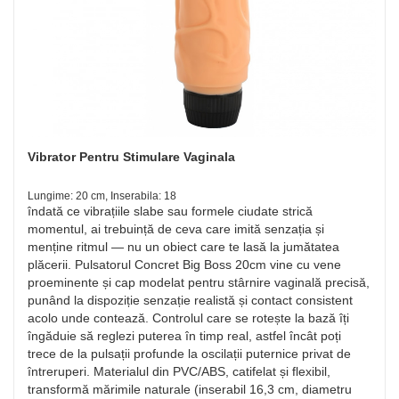
Vibrator Pentru Stimulare Vaginala
Lungime: 20 cm, Inserabila: 18
îndată ce vibrațiile slabe sau formele ciudate strică
momentul, ai trebuință de ceva care imită senzația și
menține ritmul — nu un obiect care te lasă la jumătatea
plăcerii. Pulsatorul Concret Big Boss 20cm vine cu vene
proeminente și cap modelat pentru stârnire vaginală precisă,
punând la dispoziție senzație realistă și contact consistent
acolo unde contează. Controlul care se rotește la bază îți
îngăduie să reglezi puterea în timp real, astfel încât poți
trece de la pulsații profunde la oscilații puternice privat de
întreruperi. Materialul din PVC/ABS, catifelat și flexibil,
transformă mărimile naturale (inserabil 16,3 cm, diametru