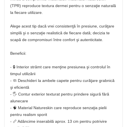
(TPR) reproduce textura dermei pentru o senzaţie naturală
la fiecare utilizare.
Alege acest tip dacă vrei consistenţă în presiune, curăţare
simplă şi o senzaţie realistică de fiecare dată; decizia te
scapă de compromisuri între confort şi autenticitate.
Beneficii:
- 🔒 Interior strâmt care menţine presiunea şi controlul în
timpul utilizării
- 🧼 Deschideri la ambele capete pentru curăţare grabnică
şi eficientă
- 🖐️ Contur exterior texturat pentru prindere sigură fără
alunecare
- 🧠 Material Natureskin care reproduce senzaţia pielii
pentru realism sporit
- 📏 Adâncime inserabilă aprox. 13 cm pentru potrivire