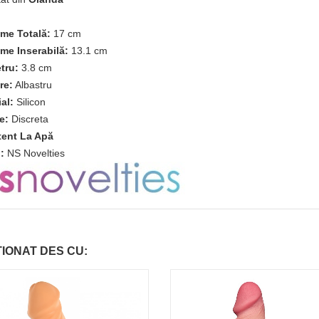
me Totală:
17 cm
me Inserabilă:
13.1 cm
tru:
3.8 cm
re:
Albastru
al:
Silicon
e:
Discreta
tent La Apă
:
NS Novelties
TIONAT DES CU: