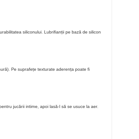
abilitatea siliconului. Lubrifianții pe bază de silicon
ură). Pe suprafețe texturate aderența poate fi
ntru jucării intime, apoi lasă-l să se usuce la aer.