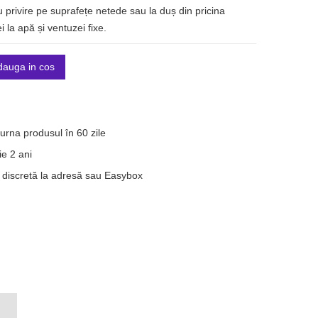
u privire pe suprafețe netede sau la duș din pricina
i la apă și ventuzei fixe.
dauga in cos
turna produsul în 60 zile
e 2 ani
 discretă la adresă sau Easybox