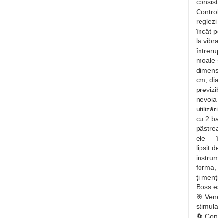
consis
Control
reglezi 
încât p
la vibr
întreru
moale ș
dimensi
cm, dia
previzi
nevoia 
utiliză
cu 2 ba
păstrea
ele — î
lipsit 
instrum
forma, 
ți menț
Boss es
🎯 Ven
stimula
🔄 Cont