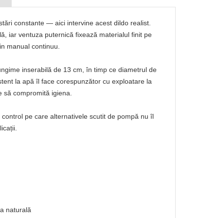
tări constante — aici intervine acest dildo realist.
, iar ventuza puternică fixează materialul finit pe
jin manual continuu.
 lungime inserabilă de 13 cm, în timp ce diametrul de
istent la apă îl face corespunzător cu exploatare la
re să compromită igiena.
e control pe care alternativele scutit de pompă nu îl
cații.
ia naturală