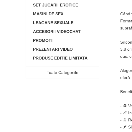
SET JUCARII EROTICE
MASINI DE SEX
Când v
Forma 
LEAGANE SEXUALE
supraf
ACCESORII VIDEOCHAT
PROMOTII
Silico
PREZENTARI VIDEO
3,8 cm
duș; c
PRODUSE EDITIE LIMITATA
Aleger
Toate Categoriile
oferă 
Benefic
- 🧲 V
- 📏 I
- 🚿 R
- 🪶 S