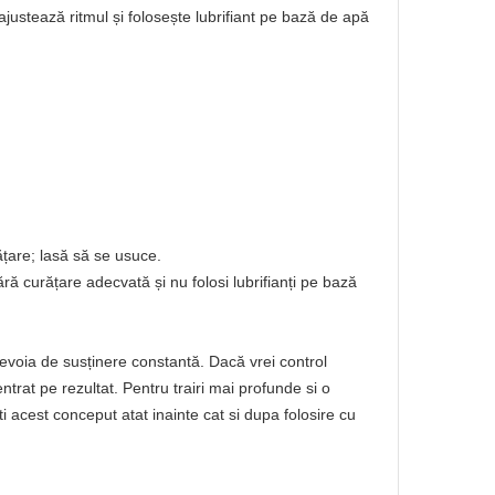
 ajustează ritmul și folosește lubrifiant pe bază de apă
ățare; lasă să se usuce.
ă curățare adecvată și nu folosi lubrifianți pe bază
d nevoia de susținere constantă. Dacă vrei control
entrat pe rezultat. Pentru trairi mai profunde si o
 acest conceput atat inainte cat si dupa folosire cu