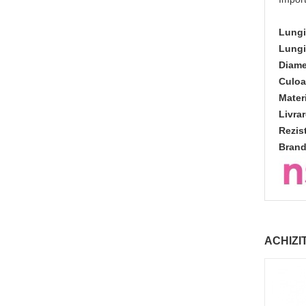
Lungi
Lungi
Diame
Culoa
Materi
Livrar
Rezis
Brand
ACHIZI