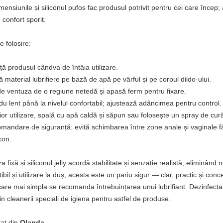
mensiunile și siliconul pufos fac produsul potrivit pentru cei care încep;
 confort sporit.
 folosire:
ță produsul cândva de întâia utilizare.
că material lubrifiere pe bază de apă pe vârful și pe corpul dildo-ului.
de ventuza de o regiune netedă și apasă ferm pentru fixare.
odu lent până la nivelul confortabil; ajustează adâncimea pentru control.
rior utilizare, spală cu apă caldă și săpun sau folosește un spray de cur
mandare de siguranță: evită schimbarea între zone anale și vaginale făr
icon.
a fixă și siliconul jelly acordă stabilitate și senzație realistă, eliminân
tibil și utilizare la duș, acesta este un pariu sigur — clar, practic și conc
are mai simpla se recomanda întrebuințarea unui lubrifiant. Dezinfectati
in cleanerii speciali de igiena pentru astfel de produse.
at din
Olanda