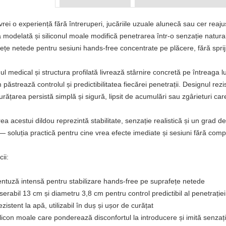
rei o experiență fără întreruperi, jucăriile uzuale alunecă sau cer reajus
modelată și siliconul moale modifică penetrarea într-o senzație naturală
ețe netede pentru sesiuni hands-free concentrate pe plăcere, fără spri
nul medical și structura profilată livrează stârnire concretă pe întreaga
 păstrează controlul și predictibilitatea fiecărei penetrații. Designul rez
urățarea persistă simplă și sigură, lipsit de acumulări sau zgârieturi ca
ea acestui dildou reprezintă stabilitate, senzație realistică și un grad d
— soluția practică pentru cine vrea efecte imediate și sesiuni fără compli
ii:
entuză intensă pentru stabilizare hands-free pe suprafețe netede
nserabil 13 cm și diametru 3,8 cm pentru control predictibil al penetrației
ezistent la apă, utilizabil în duș și ușor de curățat
ilicon moale care ponderează disconfortul la introducere și imită senzaț