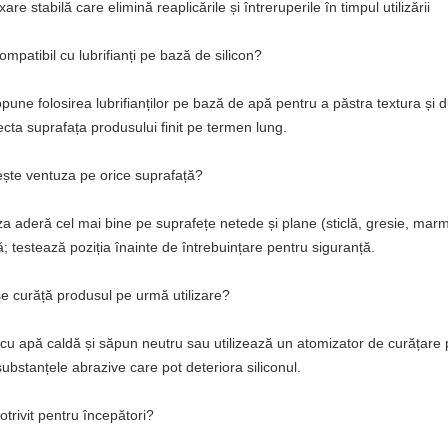
xare stabilă care elimină reaplicările și întreruperile în timpul utilizării
ompatibil cu lubrifianți pe bază de silicon?
pune folosirea lubrifianților pe bază de apă pentru a păstra textura și dur
ecta suprafața produsului finit pe termen lung.
ește ventuza pe orice suprafață?
a aderă cel mai bine pe suprafețe netede și plane (sticlă, gresie, marm
; testează poziția înainte de întrebuințare pentru siguranță.
 curăță produsul pe urmă utilizare?
cu apă caldă și săpun neutru sau utilizează un atomizator de curățare pe
substanțele abrazive care pot deteriora siliconul.
otrivit pentru începători?