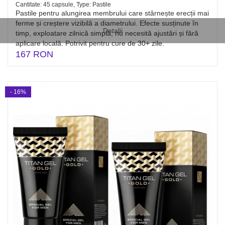
Cantitate: 45 capsule, Type: Pastile
Pastile pentru alungirea membrului care stârnește erecții mai
ferme și creștere vizibilă a diametrului. Efecte susținute în
Detalii
timp, exploatare zilnică simplă; nu necesită ajustări și fără
aplicare locală. Potrivit pentru cure de 30+ zile.
167 RON
- 16%