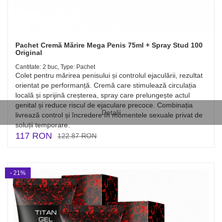
Pachet Cremă Mărire Mega Penis 75ml + Spray Stud 100
Original
Cantitate: 2 buc, Type: Pachet
Colet pentru mărirea penisului și controlul ejaculării, rezultat
orientat pe performanță. Cremă care stimulează circulația
locală și sprijină creșterea, spray care prelungește actul
genital și reduce riscul de ejaculare precoce. Combinația
Detalii
livrează control și încredere în momentele sexuale privat de
soluții temporare.
117 RON
122.87 RON
- 21%