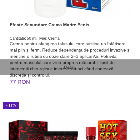
Efecte Secundare Crema Marire Penis
Cantitate: 50 ml, Type: Cremă
Crema pentru alungirea falusului care susține un înfățișare
mai plin și ferm. Reduce dependența de proceduri invazive și
menține o rutină cu doze clare 2–3 aplicări/zi. Potrivită
pentru masculul care vrea progres măsurabil lipsit de
Detalii
intervenții chirurgicale invazive atunci când contează
discreția și controlul.
77 RON
- 11%