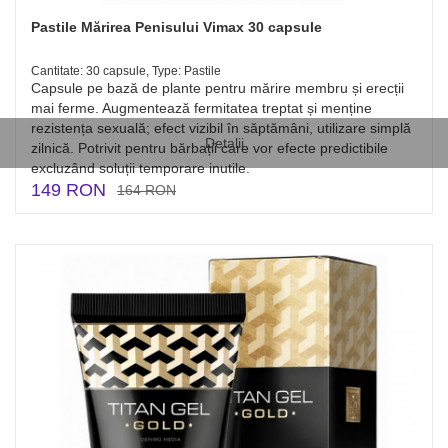
Pastile Mărirea Penisului Vimax 30 capsule
Cantitate: 30 capsule, Type: Pastile
Capsule pe bază de plante pentru mărire membru și erecții
mai ferme. Augmentează fermitatea treptat și menține
rezistența sexuală; efect vizibil în săptămâni, utilizare simplă
Detalii
zilnică. Potrivit pentru bărbații care vor efecte predictibile
excluzând soluții temporare inutile.
149 RON
164 RON