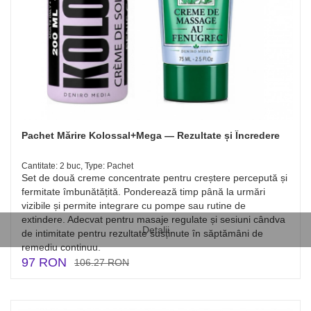
Pachet Mărire Kolossal+Mega — Rezultate și Încredere
Cantitate: 2 buc, Type: Pachet
Set de două creme concentrate pentru creștere percepută și
fermitate îmbunătățită. Ponderează timp până la urmări
vizibile și permite integrare cu pompe sau rutine de
extindere. Adecvat pentru masaje regulate și sesiuni cândva
Detalii
de intimitate pentru rezultate susținute în săptămâni de
remediu continuu.
97 RON
106.27 RON