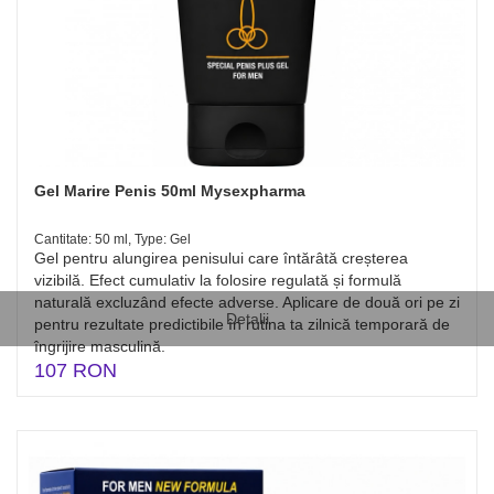
Gel Marire Penis 50ml Mysexpharma
Cantitate: 50 ml, Type: Gel
Gel pentru alungirea penisului care întărâtă creșterea
vizibilă. Efect cumulativ la folosire regulată și formulă
naturală excluzând efecte adverse. Aplicare de două ori pe zi
Detalii
pentru rezultate predictibile în rutina ta zilnică temporară de
îngrijire masculină.
107 RON