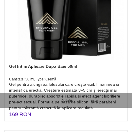
Gel Intim Aplicare Dupa Baie 50ml
Cantitate: 50 ml, Type: Cremă
Gel pentru alungirea falusului care crește vizibil mărimea și
intensifică erecția. Creștere estimată 3–5 cm și erecții mai
puternice, durabile; absorbție rapidă și efect agent lubrifiere
Detalii
pre-act sexual. Formulă pe bază de silicon, fără parabeni
pentru toleranță crescută la aplicare regulată.
169 RON