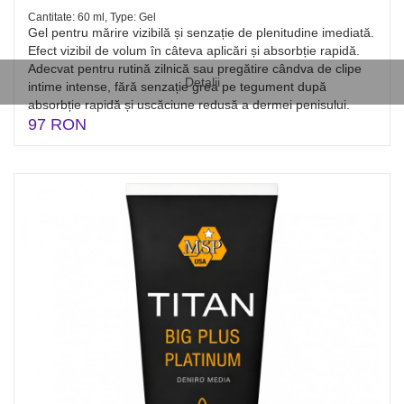
Cantitate: 60 ml, Type: Gel
Gel pentru mărire vizibilă și senzație de plenitudine imediată.
Efect vizibil de volum în câteva aplicări și absorbție rapidă.
Adecvat pentru rutină zilnică sau pregătire cândva de clipe
Detalii
intime intense, fără senzație grea pe tegument după
absorbție rapidă și uscăciune redusă a dermei penisului.
97 RON