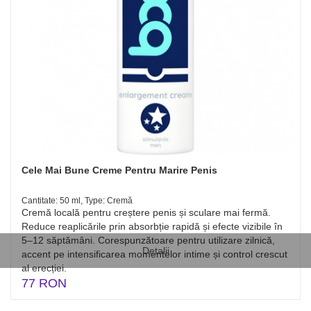
Cele Mai Bune Creme Pentru Marire Penis
Cantitate: 50 ml, Type: Cremă
Cremă locală pentru creștere penis și sculare mai fermă.
Reduce reaplicările prin absorbție rapidă și efecte vizibile în
5–12 săptămâni. Corespunzătoare pentru utilizare zilnică,
Detalii
accent pe intensificarea momentelor intime și control crescut
al erecției.
77 RON