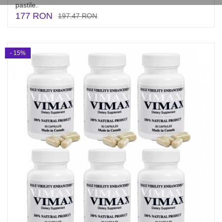
pastile.
177 RON
197.47 RON
- 15%