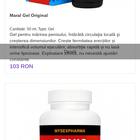
Maral Gel Original
Cantitate: 50 ml, Type: Gel
Gel pentru mărirea penisului, întărâtă circulaţia locală şi
creșterea dimensiunilor. Crește fermitatea erecțiilor și
intensifică volumul ejaculării; absorbţie rapidă și nu lasă
Detalii
urme lipicioase. Exploatare zilnică, nu necesită ajustări
constante.
103 RON