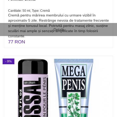
Cantitate: 50 ml, Type: Cremă
Cremă pentru mărirea membrului cu urmare vizibil în
aproximativ 5 zile. Restrânge nevoia de tratamente frecvente
și menține tonusul local. Potrivită pentru masaj zilnic, susține
Detalii
sculări mai ample și senzații amplificate în timp folosirii
constante.
77 RON
- 9%