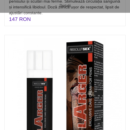
penisului și sculări mai ferme. Stimulează circulația sanguină
Detalii
și intensifică libidoul. Doză zilnică ușor de respectat, lipsit de
ajustări constante.
147 RON