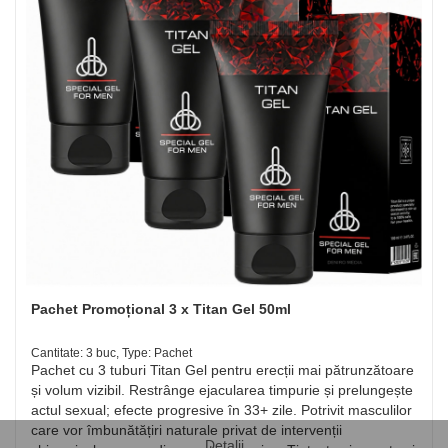
Pachet Promoțional 3 x Titan Gel 50ml
Cantitate: 3 buc, Type: Pachet
Pachet cu 3 tuburi Titan Gel pentru erecții mai pătrunzătoare
și volum vizibil. Restrânge ejacularea timpurie și prelungește
actul sexual; efecte progresive în 33+ zile. Potrivit masculilor
care vor îmbunătățiri naturale privat de intervenții
Detalii