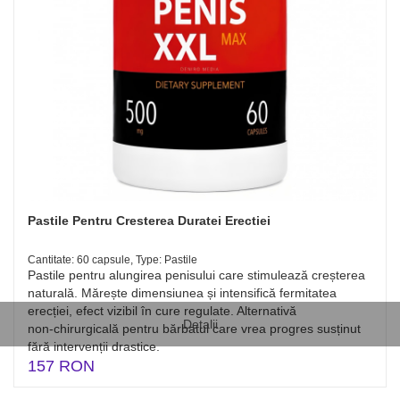
Pastile Pentru Cresterea Duratei Erectiei
Cantitate: 60 capsule, Type: Pastile
Pastile pentru alungirea penisului care stimulează creșterea
naturală. Mărește dimensiunea și intensifică fermitatea
erecției, efect vizibil în cure regulate. Alternativă
Detalii
non‑chirurgicală pentru bărbatul care vrea progres susținut
fără intervenții drastice.
157 RON