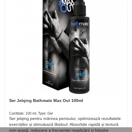
Ser Jelqing Bathmate Max Out 100ml
Cantitate: 100 ml, Type: Gel
Ser jelqing pentru mărirea penisului, optimizează rezultatele
exercițiilor și stimulează libidoul. Absorbție rapidă și textură
non-grasă, reducere a frecvenței reaplicării și folosire