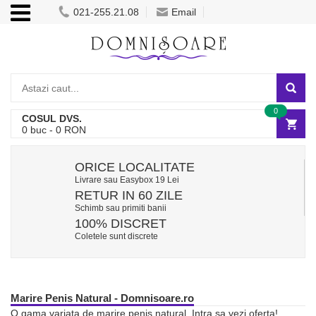
021-255.21.08
Email
0
COSUL DVS.
0
buc -
0
RON
ORICE LOCALITATE
Livrare sau Easybox 19 Lei
RETUR IN 60 ZILE
Schimb sau primiti banii
100% DISCRET
Coletele sunt discrete
Marire Penis Natural - Domnisoare.ro
O gama variata de marire penis natural. Intra sa vezi oferta!