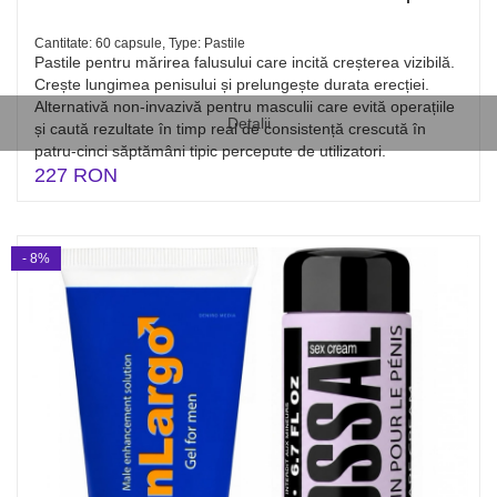
Cantitate: 60 capsule, Type: Pastile
Pastile pentru mărirea falusului care incită creșterea vizibilă.
Crește lungimea penisului și prelungește durata erecției.
Alternativă non-invazivă pentru masculii care evită operațiile
Detalii
și caută rezultate în timp real de consistență crescută în
patru-cinci săptămâni tipic percepute de utilizatori.
227 RON
- 8%