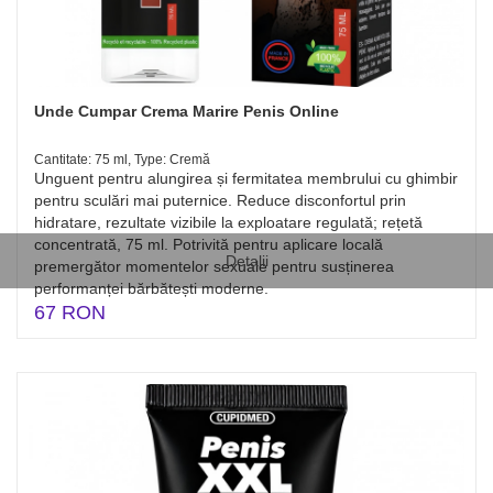
Unde Cumpar Crema Marire Penis Online
Cantitate: 75 ml, Type: Cremă
Unguent pentru alungirea și fermitatea membrului cu ghimbir
pentru sculări mai puternice. Reduce disconfortul prin
hidratare, rezultate vizibile la exploatare regulată; rețetă
concentrată, 75 ml. Potrivită pentru aplicare locală
Detalii
premergător momentelor sexuale pentru susținerea
performanței bărbătești moderne.
67 RON