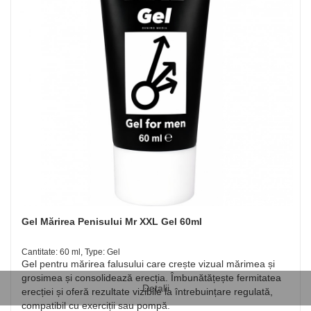
Gel Mărirea Penisului Mr XXL Gel 60ml
Cantitate: 60 ml, Type: Gel
Gel pentru mărirea falusului care crește vizual mărimea și
grosimea și consolidează erecția. Îmbunătățește fermitatea
Detalii
erecției și oferă rezultate vizibile la întrebuințare regulată,
compatibil cu exerciții sau pompă.