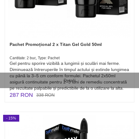
Pachet Promoțional 2 x Titan Gel Gold 50ml
Cantitate: 2 buc, Type: Pachet
Gel pentru sporire vizibilă a lungimii și sculări mai ferme.
Diminuează întreruperile în timpul actului și extinde lungimea
cu până la 3–5 cm conform formulei. Pachetul 2x50ml
Detalii
asigură continuitate pentru 2–3 luni de remediu concentrată
pe rezultate palpabile și predictibile de la o utilizare la alta.
287 RON
338 RON
- 15%