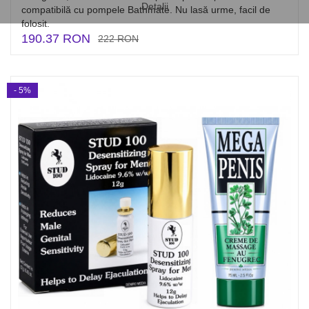
Detalii
compatibilă cu pompele Bathmate. Nu lasă urme, facil de
folosit.
190.37 RON
222 RON
- 5%