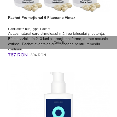
Pachet Promoțional 6 Flacoane Vimax
Cantitate: 6 buc, Type: Pachet
Adaos natural care stimulează mărirea falusului și potența.
Efecte vizibile în 2–3 luni și erecții mai ferme, durate sexuale
Detalii
extinse. Pachet avantajos cu 6 flacoane pentru remediu
continuu.
767 RON
894 RON