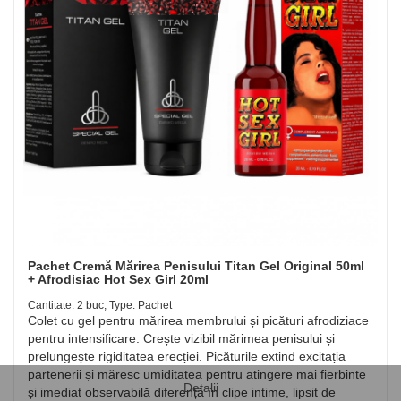
Pachet Cremă Mărirea Penisului Titan Gel Original 50ml
+ Afrodisiac Hot Sex Girl 20ml
Cantitate: 2 buc, Type: Pachet
Colet cu gel pentru mărirea membrului și picături afrodiziace
pentru intensificare. Crește vizibil mărimea penisului și
prelungește rigiditatea erecției. Picăturile extind excitația
partenerii și măresc umiditatea pentru atingere mai fierbinte
Detalii
și imediat observabilă diferență în clipe intime, lipsit de