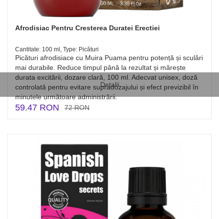
Afrodisiac Pentru Cresterea Duratei Erectiei
Cantitate: 100 ml, Type: Picături
Picături afrodisiace cu Muira Puama pentru potență și sculări
mai durabile. Reduce timpul până la rezultat și mărește
durata excitării, dozare clară, 100 ml. Adecvat unisex, doză
Detalii
controlată pentru evitare supradozajului și efect previzibil în
minutele următoare administrării.
59.47 RON
72 RON