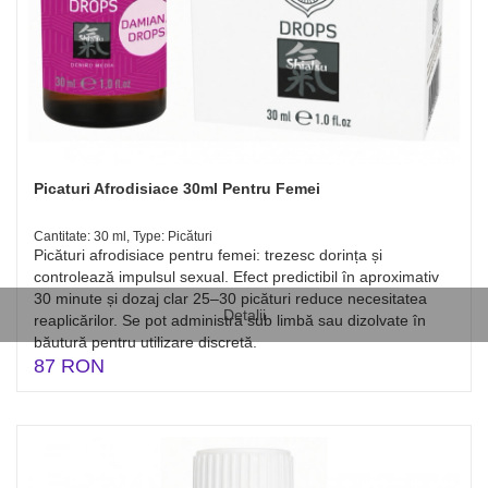
Picaturi Afrodisiace 30ml Pentru Femei
Cantitate: 30 ml, Type: Picături
Picături afrodisiace pentru femei: trezesc dorința și
controlează impulsul sexual. Efect predictibil în aproximativ
30 minute și dozaj clar 25–30 picături reduce necesitatea
Detalii
reaplicărilor. Se pot administra sub limbă sau dizolvate în
băutură pentru utilizare discretă.
87 RON