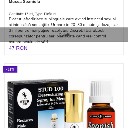
Musca Spaniola
Cantitate: 15 ml, Type: Picături
Picături afrodiziace sublinguale care extind instinctul sexual
și intensifică senzațiile. Urmare în 20–30 minute și dozaj clar
3 ml pentru mai puține reaplicări. Discret, fără alcool,
Detalii
corespunzător pentru seri planificate când vrei control
asupra actului de vârf.
47 RON
- 11%