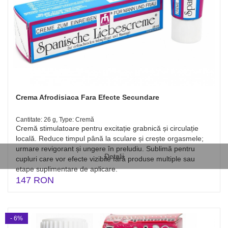
Crema Afrodisiaca Fara Efecte Secundare
Cantitate: 26 g, Type: Cremă
Cremă stimulatoare pentru excitație grabnică și circulație
locală. Reduce timpul până la sculare și crește orgasmele;
urmare revigorant și ungere în preludiu. Sublimă pentru
Detalii
cupluri care vor efecte vizibile fără produse multiple sau
etape suplimentare de aplicare.
147 RON
- 6%