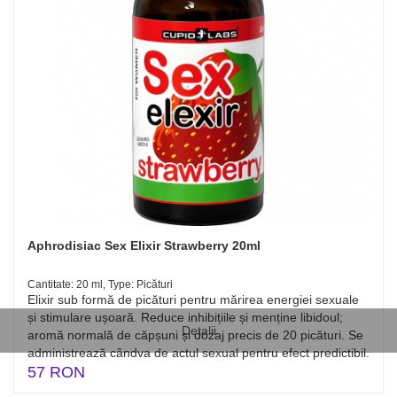
Aphrodisiac Sex Elixir Strawberry 20ml
Cantitate: 20 ml, Type: Picături
Elixir sub formă de picături pentru mărirea energiei sexuale
și stimulare ușoară. Reduce inhibițiile și menține libidoul;
Detalii
aromă normală de căpșuni și dozaj precis de 20 picături. Se
administrează cândva de actul sexual pentru efect predictibil.
57 RON