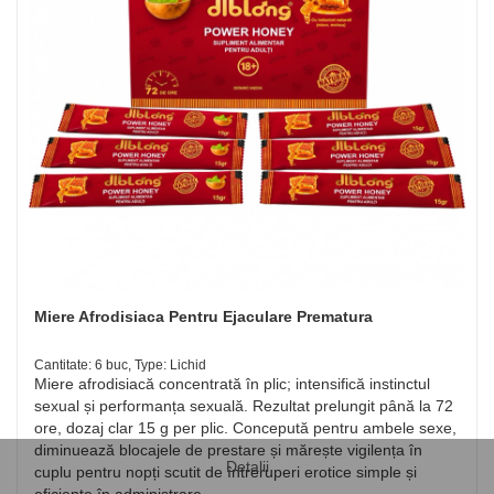
Miere Afrodisiaca Pentru Ejaculare Prematura
Cantitate: 6 buc, Type: Lichid
Miere afrodisiacă concentrată în plic; intensifică instinctul
sexual și performanța sexuală. Rezultat prelungit până la 72
ore, dozaj clar 15 g per plic. Concepută pentru ambele sexe,
diminuează blocajele de prestare și mărește vigilența în
Detalii
cuplu pentru nopți scutit de întreruperi erotice simple și