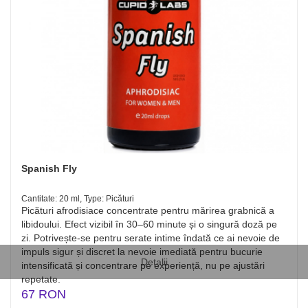
Spanish Fly
Cantitate: 20 ml, Type: Picături
Picături afrodisiace concentrate pentru mărirea grabnică a
libidoului. Efect vizibil în 30–60 minute și o singură doză pe
zi. Potrivește-se pentru serate intime îndată ce ai nevoie de
impuls sigur și discret la nevoie imediată pentru bucurie
Detalii
intensificată și concentrare pe experiență, nu pe ajustări
repetate.
67 RON