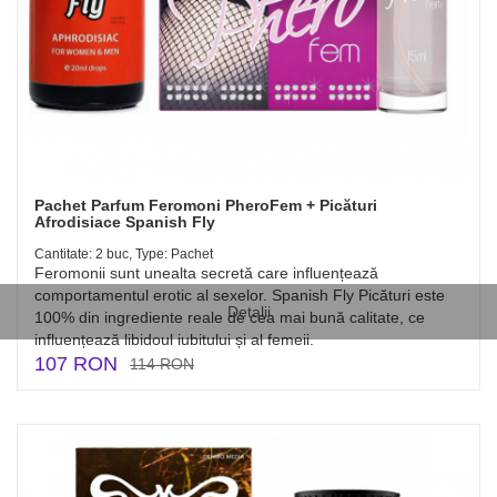
Pachet Parfum Feromoni PheroFem + Picături
Afrodisiace Spanish Fly
Cantitate: 2 buc, Type: Pachet
Feromonii sunt unealta secretă care influențează
comportamentul erotic al sexelor. Spanish Fly Picături este
Detalii
100% din ingrediente reale de cea mai bună calitate, ce
influențează libidoul iubitului și al femeii.
107 RON
114 RON