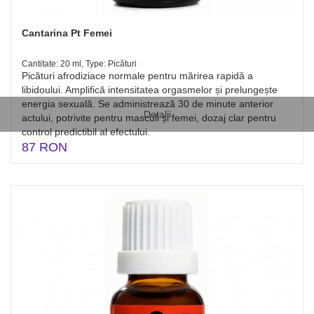
Cantarina Pt Femei
Cantitate: 20 ml, Type: Picături
Picături afrodiziace normale pentru mărirea rapidă a
libidoului. Amplifică intensitatea orgasmelor și prelungește
energia sexuală. Se administrează 30 de minute anterior
Detalii
actului, potrivite pentru masculi și femei, dozaj clar pentru
control predictibil al efectului.
87 RON