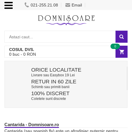
021-255.21.08
Email
0
COSUL DVS.
0
buc -
0
RON
ORICE LOCALITATE
Livrare sau Easybox 19 Lei
RETUR IN 60 ZILE
Schimb sau primiti banii
100% DISCRET
Coletele sunt discrete
Cantarida - Domnisoare.ro
Cantarida (sau spanish fly) este un afrodisiac puternic pentru