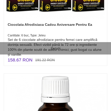
Ciocolata Afrodisiaca Cadou Aniversare Pentru Ea
Cantitate: 6 buc, Type: Jeleu
Set de 6 ciocolate afrodiziace pentru femei care amplifică
dorința sexuală. Efect vizibil până la 72 ore și ingrediente
Detalii
100% din plante scutit de aditivi chimici; gust bogat cu alune
și vanilie.
158.67 RON
191.22 RON