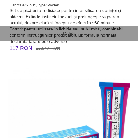
Cantitate: 2 buc, Type: Pachet
Set de picături afrodisiace pentru intensificarea dorinței și
plăcerii. Extinde instinctul sexual și prelungește vigoarea
actului; dozare clară și început de efect în ~30 minute.
Potrivit pentru utilizare în lichide sau sub limbă, combinabil
Detalii
conform instrucțiunilor producătorului; formulă normală
declarată fără efecte adverse.
117 RON
123.47 RON