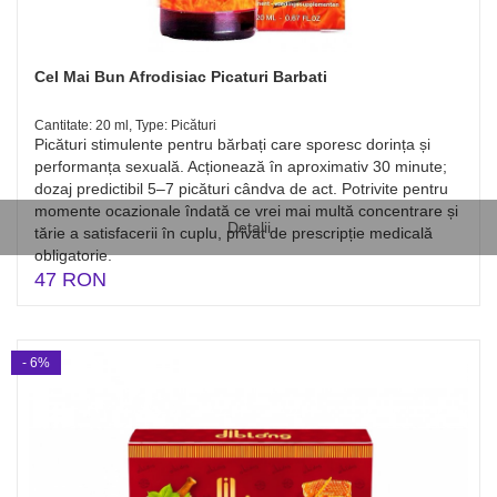
Cel Mai Bun Afrodisiac Picaturi Barbati
Cantitate: 20 ml, Type: Picături
Picături stimulente pentru bărbați care sporesc dorința și
performanța sexuală. Acționează în aproximativ 30 minute;
dozaj predictibil 5–7 picături cândva de act. Potrivite pentru
momente ocazionale îndată ce vrei mai multă concentrare și
Detalii
tărie a satisfacerii în cuplu, privat de prescripție medicală
obligatorie.
47 RON
- 6%