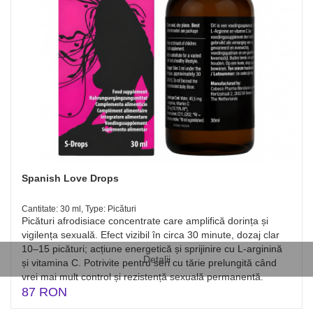
Spanish Love Drops
Cantitate: 30 ml, Type: Picături
Picături afrodisiace concentrate care amplifică dorința și
vigilența sexuală. Efect vizibil în circa 30 minute, dozaj clar
10–15 picături; acțiune energetică și sprijinire cu L‑arginină
Detalii
și vitamina C. Potrivite pentru seri cu tărie prelungită când
vrei mai mult control și rezistență sexuală permanentă.
87 RON