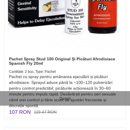
Pachet Spray Stud 100 Original Și Picături Afrodisiace
Spanish Fly 20ml
Cantitate: 2 buc, Type: Pachet
Pachet cu spray pentru amânarea ejaculării și picături
afrodisiace. Sprayul aduce până la ~100–120 pulverizări
pentru control predictibil; picăturile acționează în 30–60
minute pentru impuls rapid. Desăvârșit pentru seri sexuale
Detalii
când vrei control și tărie scutit de ajustări frecvente și
discreție sporită.
107 RON
119.47 RON