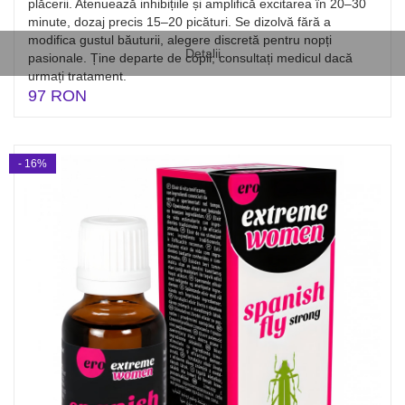
plăcerii. Atenuează inhibițiile și amplifică excitarea în 20–30
minute, dozaj precis 15–20 picături. Se dizolvă fără a
modifica gustul băuturii, alegere discretă pentru nopți
Detalii
pasionale. Ține departe de copii; consultați medicul dacă
urmați tratament.
97 RON
- 16%