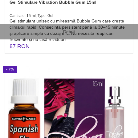
Gel Stimulare Vibration Bubble Gum 15ml
Cantitate: 15 ml, Type: Gel
Gel stimulant unisex cu mireasmă Bubble Gum care crește
climaxul rapid. Consecință persistent până la 30–45 minute
Detalii
și aplicare simplă cu dozaj mic. Nu necesită reaplicări
frecvente și nu lasă reziduuri.
87 RON
- 7%