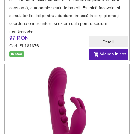
cu 25 moduri. Reîncărcabil și cu 3 motoare pentru vigoare
constantă, autonomie scutit de baterii. Estetică încovoiat și
stimulator flexibil pentru adaptare firească la corp și emoții
coordonate între intern și extern utilă pentru sesiuni
neîntrerupte.
97 RON
Detalii
Cod: SL181676
Adauga in cos
In stoc