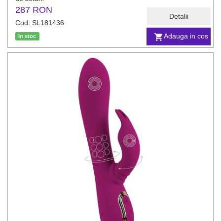
287 RON
Detalii
Cod: SL181436
Adauga in cos
In stoc