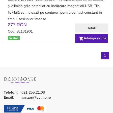
și elimină grija bateriilor cu încărcare magnetică USB. Tija
flexibilă se mulează pe contururi pentru contact constant în
timpul sesiunilor intense.
277 RON
Detalii
Cod: SL181901
Adauga in cos
In stoc
1
Telefon:
021-255.21.08
Email:
vanzari@deniro.ro