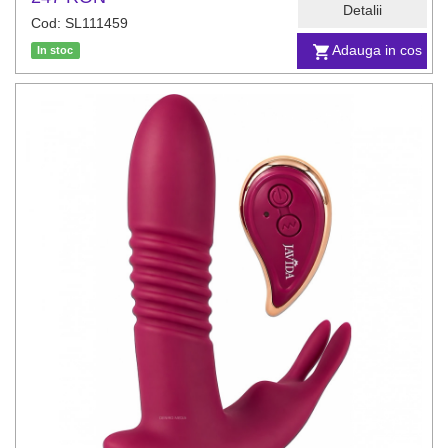
Detalii
Cod: SL111459
Adauga in cos
In stoc