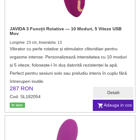
JAVIDA 3 Funcții Rotative — 10 Moduri, 5 Viteze USB
Mov
Lungime: 23 cm, Inserabila: 13
Vibrator cu perle rotative și stimulator clitoridian pentru
orgasme intense. Personalizează intensitatea cu 10 moduri
și 5 viteze; folosește-l în duș datorită rezistenței la apă.
Perfect pentru sesiuni solo sau preludiu intens în cuplu fără
întreruperi inutile.
287 RON
Detalii
Cod: SL182054
Adauga in cos
In stoc