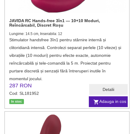
JAVIDA RC Hands-free 3în1 — 10+10 Moduri,
Reîncărcabil, Discret Roșu
Lungime: 14.5 cm, Inserabila: 12
Stimulator handsfree 3în1 pentru stârnire internă și
clitoridiană intensă. Controlezi separat perlele (10 viteze) și
vibrațiile (10 moduri) pentru efecte exacte, autonomie
reîncărcabilă și tele-comandă la 5 m. Proiectat pentru
purtare discretă și senzații fără întreruperi inutile în
momentul jocului.
287 RON
Detalii
Cod: SL181952
Adauga in cos
In stoc